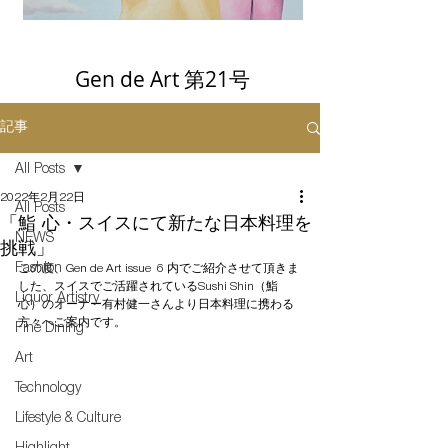
Gen de Art 第21号
記事
All Posts
2022年2月22日
All Posts
「鮨 心・スイスにて新たな日本料理を
NEWS
挑戦」
Fashion
この度、Gen de Art issue  6 内でご紹介させて頂きま
した、スイスでご活躍されているSushi Shin（鮨 
Liquor Artistry
心）のオーナー有村健一さんより日本料理に携わる
方々へご案内です。
Fine Dining
Art
Technology
Lifestyle & Culture