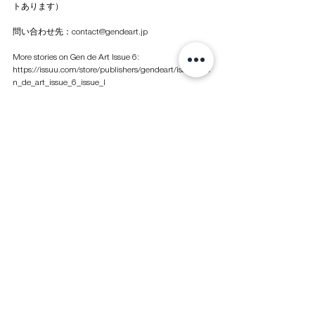
トあります）
問い合わせ先：contact@gendeart.jp
More stories on Gen de Art Issue 6: 
https://issuu.com/store/publishers/gendeart/issues/ge
n_de_art_issue_6_issue_l
すべて表示
最新記事