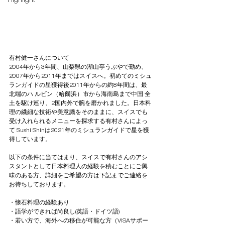
Highlight
有村健一さんについて
2004年から3年間、山梨県の湖山亭うぶやで勤め、
2007年から2011年まではスイスへ。初めてのミシュ
ランガイドの星獲得後2011年からの約8年間は、最
北端のハ ルビン（哈爾浜）市から海南島まで中国 全
土を駆け巡り、2国内外で腕を磨かれました。日本料
理の繊細な技術や美意識をそのままに、スイスでも
受け入れられるメニューを探求する有村さんによっ
て Sushi Shinは2021年のミシュランガイドで星を獲
得しています。
以下の条件に当てはまり、スイスで有村さんのアシ
スタントとして日本料理人の経験を積むことにご興
味のある方、詳細をご希望の方は下記までご連絡を
お待ちしております。
・懐石料理の経験あり
・語学ができれば尚良し(英語・ドイツ語)
・若い方で、海外への移住が可能な方（VISAサポー