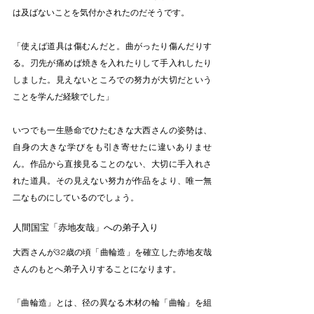
は及ばないことを気付かされたのだそうです。
「使えば道具は傷むんだと。曲がったり傷んだりす
る。刃先が痛めば焼きを入れたりして手入れしたり
しました。見えないところでの努力が大切だという
ことを学んだ経験でした」
いつでも一生懸命でひたむきな大西さんの姿勢は、
自身の大きな学びをも引き寄せたに違いありませ
ん。作品から直接見ることのない、大切に手入れさ
れた道具。その見えない努力が作品をより、唯一無
二なものにしているのでしょう。
人間国宝「赤地友哉」への弟子入り
大西さんが32歳の頃「曲輪造」を確立した赤地友哉
さんのもとへ弟子入りすることになります。
「曲輪造」とは、径の異なる木材の輪「曲輪」を組