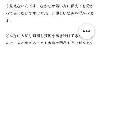
く見えないんです。なかなか若い方に伝えても分か
って貰えないですけどね」と優しい笑みを浮かべま
す。
どんなに大変な時期も技術を磨き続けてきた大西さ
んは、人が生きることも木目の凹凸も光と影がとて
も大切で、明るいだけの良さに任せてはいけないと
話してくれました。
Hands of Isao Onishi