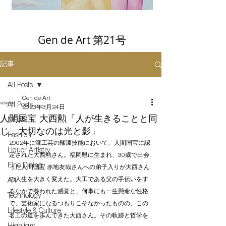
Gen de Art 第21号
記事
All Posts
Gen de Art
All Posts
2023年3月24日
人間国宝 大西勲「人が生きることと同
NEWS
じ、大切なのは光と影」
Fashion
2002年に漆工芸の髹漆技能において、人間国宝に認
Liquor Artistry
定された大西勲さん。福岡県に生まれ、30歳で出会
Fine Dining
った人間国宝 赤地友哉さんへの弟子入りが大西さん
の人生を大きく変えた。大工である父の手伝いをす
Art
るなかで養われた感覚と、何事にも一生懸命な性格
Technology
で、芸術家になるつもりこそなかったものの、この
Lifestyle & Culture
名工の道を歩んできた大西さん。その軌跡と哲学を