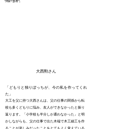
Highlight
伺います。
大西勲さん
「どもりと独りぼっちが、今の私を作ってくれ
た」
大工を父に持つ大西さんは、父の仕事の関係から転
校も多くどもりに悩み、友人ができなかったと振り
返ります。「小学校も半分しか通わなかった」と明
かしながらも、父の仕事で出た木端で木工細工を作
ることが楽しみだったことをとてもよく覚えている