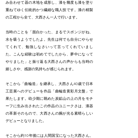
み合わせて器の木地を成形し、漆を幾度も漆を塗り
重ねてゆく伝統的かつ繊細な職人技です。漆の精製
の工程から全て、大西さん一人で行います。
当時のことを「面白かった、まるでスポンジがね、
水を吸うようでしたよ。先生は何でも自分にやらせ
てくれて、勉強しなさいって言ってくれていまし
た。こんな経験は初めてでしたから、夢中になって
やりました」と振り返る大西さんの声からも当時の
嬉しさや、感謝の気持ちが感じられます。
そこから「曲輪造」を継承し、大西さん40歳で日本
工芸展へのデビューを作品「曲輪造黄彩月文盤」で
果たします。幼少期に眺めた炭鉱山の上の月をモチ
ーフに生み出されたこの作品のユニークさは、漆器
の革新そのもので、大西さんの腕が光る素晴らしい
デビューとなりました。
そこから約10年後には人間国宝になった大西さん。