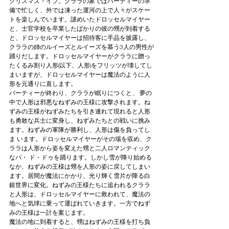
クリスマス・イブ。クララの家ではパーティーの準
備で忙しく、外では凍った運河の上で人々がスケー
トを楽しんでいます。謎めいたドロッセルマイヤー
と、士官学校を卒業したばかりの彼の甥が到着する
と、ドロッセルマイヤーは招待客に手品を披露し、
クララの姉のルイーズとルイーズを慕う3人の男性が
踊りだします。ドロッセルマイヤーがクララに贈っ
たくるみ割り人形(以下、人形)をフリッツが壊してし
まいますが、ドロッセルマイヤーは魔法のように人
形を元通りに直します。
パーティーが終わり、クララが眠りにつくと、 夢の
中で人形は邪悪なねずみの王様に攻撃されます。ね
ずみの王様がねずみたちを引き連れて現れると人形
も勇敢な兵士に変身し、ねずみたちとの戦いに挑み
ます。ねずみの軍隊が勝利し、人形は傷を負ってし
ま います。ドロッセルマイヤーがその場を収め、ク
ララは人形から姿を変えた甥と二人ロマンティック
なパ・ ド・ドゥを踊ります。しかし雪が降り始める
なか、ねずみの王様は甥を人形の姿に戻してしまい
ます。居間が魔法にかかり、光り輝く雪片が降る白
銀世界に変化。ねずみの王様たちに追われるクララ
と人形は、ドロッセルマイヤーに救われて、魔法の
地へと気球に乗って運ばれていきます。一方でねず
みの王様は一計を案じます。
魔法の地に到着すると、甥はねずみの王様を打ち負