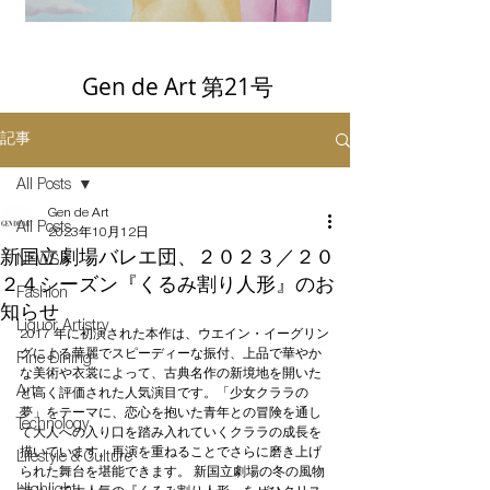
Gen de Art 第21号
記事
All Posts
Gen de Art
All Posts
2023年10月12日
新国立劇場バレエ団、２０２３／２０
NEWS
２４シーズン『くるみ割り人形』のお
Fashion
知らせ
Liquor Artistry
2017 年に初演された本作は、ウエイン・イーグリン
グによる華麗でスピーディーな振付、上品で華やか
Fine Dining
な美術や衣裳によって、古典名作の新境地を開いた
Art
と高く評価された人気演目です。「少女クララの
夢」をテーマに、恋心を抱いた青年との冒険を通し
Technology
て大人への入り口を踏み入れていくクララの成長を
描いています。再演を重ねることでさらに磨き上げ
Lifestyle & Culture
られた舞台を堪能できます。 新国立劇場の冬の風物