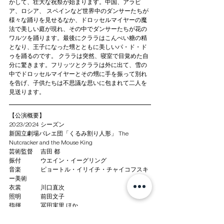
かして、壮大な祝祭が始まります。中国、アラビ
ア、ロシア、 スペインなど世界中のダンサーたちが
様々な踊りを見せるなか、ドロッセルマイヤーの魔
法で美しい庭が現れ、その中でダンサーたちが花の
ワルツを踊ります。最後にクララはこんぺい糖の精
となり、王子になった甥とともに美しいパ・ド・ド
ゥを踊るのです。 クララは突然、寝室で目覚めた自
分に驚きます。フリッツとクララは外に出て、雪の
中でドロッセルマイヤーとその甥に手を振って別れ
を告げ、子供たちは不思議な思いに包まれて二人を
見送ります。
【公演概要】
2023/2024 シーズン
新国立劇場バレエ団「くるみ割り人形」 The 
Nutcracker and the Mouse King
芸術監督　 吉田 都
振付　　　 ウエイン・イーグリング
音楽　　　 ピョートル・イリイチ・チャイコフスキ
ー美術 
衣裳　　　 川口直次
照明　　　 前田文子
指揮 　　　冨田実里 ほか
管弦楽 　　東京フィルハーモニー交響楽団 
合唱　　　 東京少年少女合唱隊