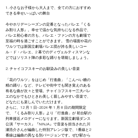
1. 小さなお子様から大人まで、全ての方におすすめ
できる幸せいっぱいの舞台
今やホリデーシーズンの定番となったバレエ『くる
み割り人形』。幸せで温かな気持ちになる作品で、
バレエ初心者の方も、バレエ・ファンの方も劇場で
至福の時を過ごすことができます。 雪の場面や花の
ワルツでは新国立劇場バレエ団が誇る美しいコー
ル・ド・バレエ、2 幕でのディヴェルティスマンな
どではソリスト陣の多彩な踊りを堪能しましょう。
2. チャイコフスキーのお馴染みの美しい音楽
「花のワルツ」をはじめ「行進曲」「こんぺい糖の
精の踊り」など、テレビや街中でも聞き覚えのある
有名な曲が次々と登場。チャイコフスキー三大バレ
エのなかでもひときわ美しく親しみやすい音楽で、
どなたにも楽しんでいただけます。
さらに、12 月 1 日~2024 年 1 月 8 日の期間限定
で、『くるみ割り人形』より「行進曲」が 初台駅の
列車接近メロディーになります。新国立劇場ダンス
公演『サーカス』『NINJA』で音楽を担当された川
瀬浩介さんが編曲した特別アレンジ版で、1番線と2
番線は編曲の異なる別バージョンです。ぜひ駅から