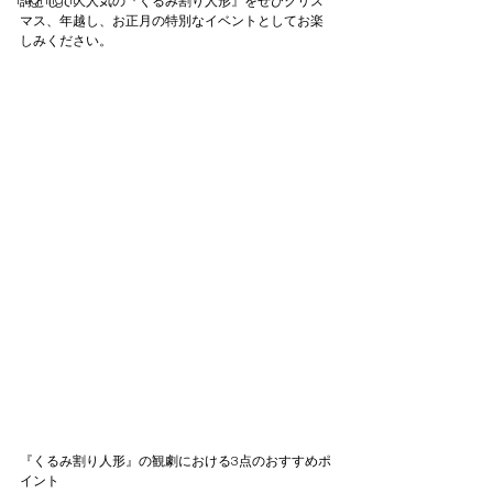
Highlight
詩として大人気の『くるみ割り人形』をぜひクリス
マス、年越し、お正月の特別なイベントとしてお楽
しみください。
『くるみ割り人形』の観劇における3点のおすすめポ
イント