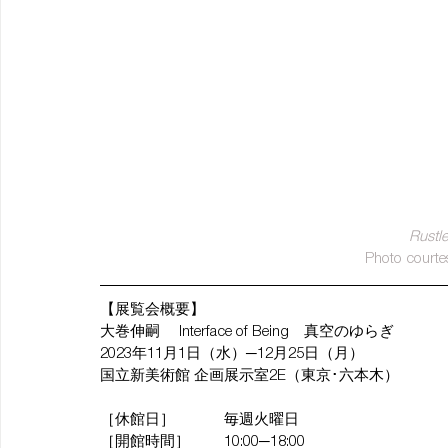
Rustle
Photo courte
【展覧会概要】
大巻伸嗣 　Interface of Being　真空のゆらぎ
2023年11月1日（水）─12月25日（月） 
国立新美術館 企画展示室2E（東京･六本木） 
［休館日］ 　　　毎週火曜日
［開館時間］　 　10:00─18:00 