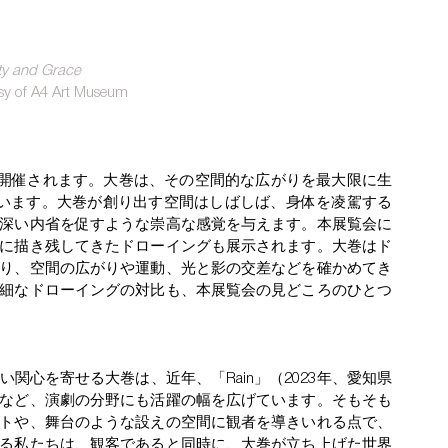
ty and Grace
sy of A4 Art Museum
室で開催されます。大巻は、その空間的な広がりを最大限に生
います。大巻が創り出す空間はしばしば、身体を凌駕する
深い内省を促すような崇高な感覚を与えます。本展覧会に
に描き残してきたドローイングも展示されます。大巻はド
り、空間の広がりや運動、光と影の交差などを確かめてき
細なドローイングの対比も、本展覧会の見どころのひとつ
関心を寄せる大巻は、近年、「Rain」（2023年、愛知県
など、演劇の分野にも活躍の幅を広げています。そもそも
トや、舞台のような設えの空間に観者を導きいれる点で、
る私たちは、観客であると同時に、大巻が立ち上げた世界