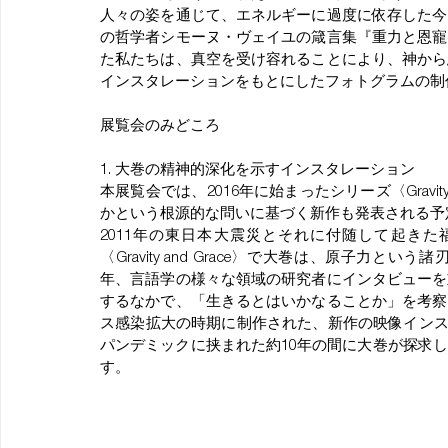
人々の姿を通じて、エネルギーに過度に依存した今
の哲学者シモーヌ・ヴェイユの箴言集『重力と恩寵
た私たちは、真空を受け容れることにより、神から
インスタレーションをもとにしたフォトグラムの制
展覧会のみどころ
1. 大巻の精神的深化を示すインスタレーション
本展覧会では、2016年に始まったシリーズ〈Gravit
かという根源的な問いに基づく新作も発表される予
2011年の東日本大震災とそれに付随して起き
〈Gravity and Grace〉で大巻は、原子
年、言語学の様々な領域の研究者にインタビューを
するなかで、「生きるとはいかなることか」を考察
ス感染拡大の時期に制作された、新作の映像インス
パンデミックに挟まれた約10年の間に大巻が探求
す。