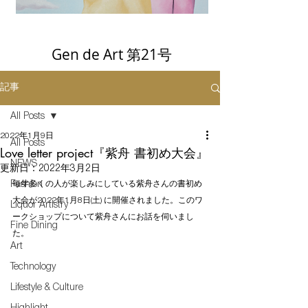
Gen de Art 第21号
記事
All Posts
2022年1月9日
All Posts
Love letter project『紫舟 書初め大会』
NEWS
更新日：
2022年3月2日
Fashion
毎年多くの人が楽しみにしている紫舟さんの書初め
大会が2022年1月8日(土) に開催されました。このワ
Liquor Artistry
ークショップについて紫舟さんにお話を伺いまし
Fine Dining
た。
Art
Technology
Lifestyle & Culture