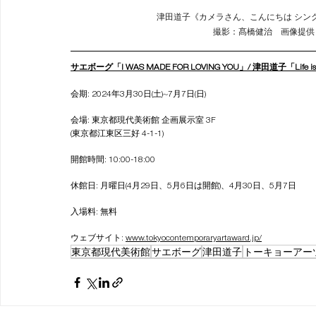
津田道子《カメラさん、こんにちは シング
撮影：髙橋健治　画像提供
サエボーグ「I WAS MADE FOR LOVING YOU」/ 津田道子「Life
会期: 2024年3月30日(土)~7月7日(日)
会場: 東京都現代美術館 企画展示室 3F
(東京都江東区三好 4-1-1)
開館時間: 10:00-18:00
休館日: 月曜日(4月29日、5月6日は開館)、4月30日、5月7日
入場料: 無料
ウェブサイト: 
www.tokyocontemporaryartaward.jp/
東京都現代美術館
サエボーグ
津田道子
トーキョーアーツ