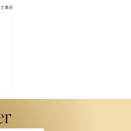
べて表示
er