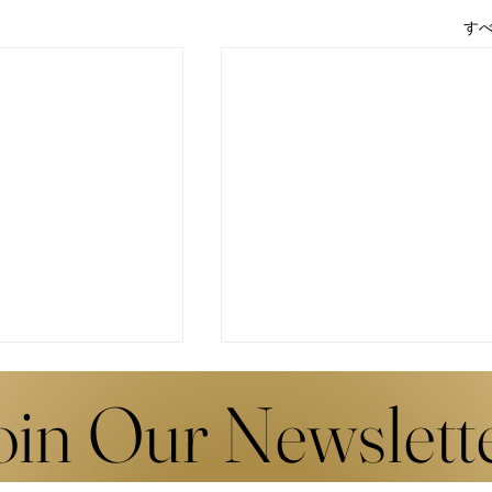
す
oin Our Newslett