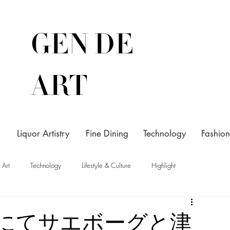
GEN DE
ART
Liquor Artistry
Fine Dining
Technology
Fashion
Art
Technology
Lifestyle & Culture
Highlight
にてサエボーグと津