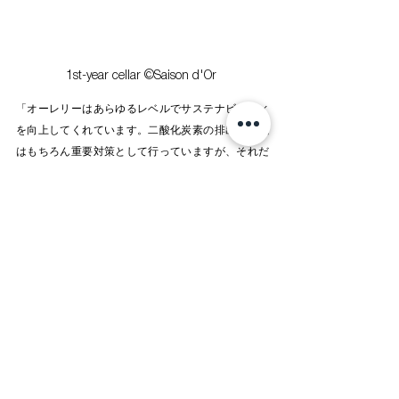
1st-year cellar ©Saison d'Or 
「オーレリーはあらゆるレベルでサステナビリティ
を向上してくれています。二酸化炭素の排出量削減
はもちろん重要対策として行っていますが、それだ
けでなく、ごみの削減のためにもさまざまな方法に
取り組んでいます」。具体的には、ごみの回収、分
別、コンポストなどがその例だそうです。 
さらに、フランスの国立森林局と共に、森林におけ
る生物多様性の回復や新しい木の植え付けに力を入
れています。長距離移動では飛行機の使用を減らし
船に切り替え、また、生産時の環境負荷を減らすた
めに、電気やガスの使用量も変えました。
「一つひとつを見ると決して難しいことではないの