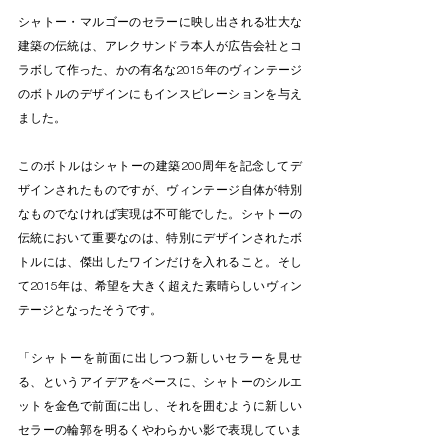
シャトー・マルゴーのセラーに映し出される壮大な
建築の伝統は、アレクサンドラ本人が広告会社とコ
ラボして作った、かの有名な2015年のヴィンテージ
のボトルのデザインにもインスピレーションを与え
ました。 
このボトルはシャトーの建築200周年を記念してデ
ザインされたものですが、ヴィンテージ自体が特別
なものでなければ実現は不可能でした。シャトーの
伝統において重要なのは、特別にデザインされたボ
トルには、傑出したワインだけを入れること。そし
て2015年は、希望を大きく超えた素晴らしいヴィン
テージとなったそうです。
「シャトーを前面に出しつつ新しいセラーを見せ
る、というアイデアをベースに、シャトーのシルエ
ットを金色で前面に出し、それを囲むように新しい
セラーの輪郭を明るくやわらかい影で表現していま