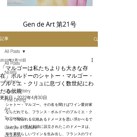
Gen de Art 第21号
記事
All Posts
2022年3月10日
All Posts
「マルゴーは私たちよりも大きな存
NEWS
在」ボルドーのシャトー・マルゴー・
プルミエ・クリュに息づく数世紀にわ
Fashion
たる伝統
Liquor Artistry
更新日：
2022年4月30日
Fine Dining
シャトー・マルゴー。その名を聞けばワイン愛好家
Art
ならだれでも、フランス・ボルドーのプルミエ・ク
Technology
リュで知られる伝統あるドメーヌを思い浮かべるで
しょう。16世紀初頭に設立されたこのドメーヌは、
Lifestyle & Culture
毎年素晴らしいワインを生み出し、フランスのワイ