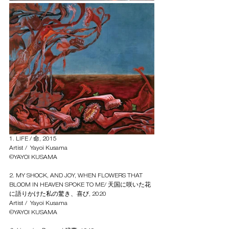
1. LIFE / 命, 2015
Artist /  Yayoi Kusama
©YAYOI KUSAMA
2. MY SHOCK, AND JOY, WHEN FLOWERS THAT 
BLOOM IN HEAVEN SPOKE TO ME/ 
天国に咲いた花
に語りかけた私の驚き、喜び, 2020
Artist /  Yayoi Kusama
©YAYOI KUSAMA