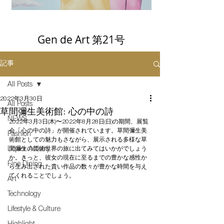
Gen de Art 第21号
記事
All Posts
2022年3月30日
All Posts
草間彌生美術館: 心の中の詩
NEWS
2022年3月3日(木)〜2022年8月28日(日)の期間、展覧
会「心の中の詩」が開催されています。草間彌生美
Fashion
術館としての魅力もさながら、展示される多様な草
Liquor Artistry
間彌生の芸術世界の旅に出てみてはいかがでしょう
か。きっと、彼女の現在に至るまでの豊かな感性か
Fine Dining
ら生み出された貴い作品の数々が豊かな時間を与え
てくれることでしょう。
Art
Technology
Lifestyle & Culture