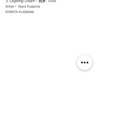
3. Lingering Dream / 
 残夢, 1949 
Artist /  Yayoi Kusama
©YAYOI KUSAMA