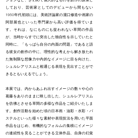
ジョンなど、きわめて個人的なものを創作の源泉と
しており、芸術家としてのデビューから間もない
1950年代初頭には、美術評論家の瀧口修造や画家の
阿部展也といった専門家から高い評価を得ていま
す。それは、なにものにも捉われない草間の作品
が、当時からすでに突出した独自性を示していたと
同時に、「もっぱら自分の内面の問題」であると語
る彼女の創作の中に、理性的な考えから解き放たれ
た無制限な想像力や内的なイメージに目を向けた、
シュルレアリスムと相通じる表現を見出すことがで
きるともいえるでしょう。
本展では、内からあふれ出すイメージの数々や心の
葛藤をありのままに映し出した、シュルレアリスム
を彷彿とさせる草間の多様な作品をご紹介いたしま
す。創作活動を始めた頃の日本画・油彩・水彩・パ
ステルといった様々な素材や表現技法を用いた平面
作品をはじめ、有機的なフォルムの集積にイメージ
の連続性を見ることができる立体作品、自身の幻覚