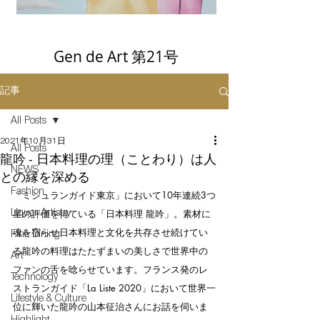
Gen de Art 第21号
記事
All Posts
2021年10月31日
All Posts
龍吟 - 日本料理の理（ことわり）は人
NEWS
との縁を深める
Fashion
「ミシュランガイド東京」において10年連続3つ
星の評価を得ている「日本料理 龍吟」。素材に
Liquor Artistry
魂を宿らせ日本料理と文化を共存させ続けてい
Fine Dining
る龍吟の料理はたたずまいの美しさで世界中の
Art
ファンの舌を唸らせています。フランス発のレ
Technology
ストランガイド「La Liste 2020」において世界一
Lifestyle & Culture
位に輝いた龍吟の山本征治さんにお話を伺いま