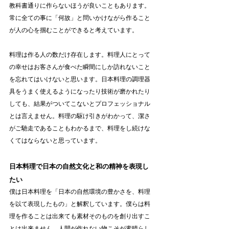
教科書通りに作らないほうが良いこともあります。
常に全ての事に「何故」と問いかけながら作ること
が人の心を掴むことができると考えています。
料理は作る人の数だけ存在します。料理人にとって
の幸せはお客さんが食べた瞬間にしか訪れないこと
を忘れてはいけないと思います。日本料理の調理器
具をうまく使えるようになったり技術が磨かれたり
しても、結果がついてこないとプロフェッショナル
とは言えません。料理の駆け引きがわかって、潔さ
がご馳走であることもわかるまで、料理をし続けな
くてはならないと思っています。
日本料理で日本の自然文化と和の精神を表現し
たい
僕は日本料理を「日本の自然環境の豊かさを、料理
を以て表現したもの」と解釈しています。僕らは料
理を作ることは出来ても素材そのものを創り出すこ
とは出来ません。人間が作れない物こそが素晴らし