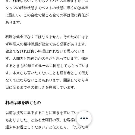
す。料理ならいくらでもアドバイス出来ますが、ス
タッフの精神状態までベストの状態に導くのは本当
に難しい。この会社で起こる全ての事は僕に責任が
あります。
料理は健全でなくてはなりません。そのためにはま
ず料理人の精神状態が健全である必要があります。
健全でなければ良い料理は作れないと思っていま
す。人間力と精神力が大事だと思っています。採用
するときも80項目のルールに同意してもらっていま
す。本来なら言いたくないことも経営者として伝え
なくてはならないこともあります。開業してから今
日に至るまでその難しさを痛感しています。
料理は縁を紡ぐもの
以前は接客に集中することに重きを置いていた時期
もありました。とある土曜日の夜、お客様に「良い
週末をお過ごしください」と伝えたら、「たった今
良い週末を過ごさせてもらったよ」という言葉を頂