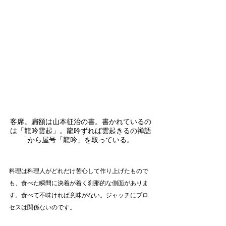
客席。扁額は山本征治の書。書かれているの
は「龍吟雲起」。龍吟ずれば雲起きるの禅語
から屋号「龍吟」を取っている。
料理は料理人がどれだけ苦心して作り上げたもので
も、食べた瞬間に決着が着く刹那的な側面がありま
す。食べて不味ければ意味がない。ジャッチにプロ
セスは関係ないのです。