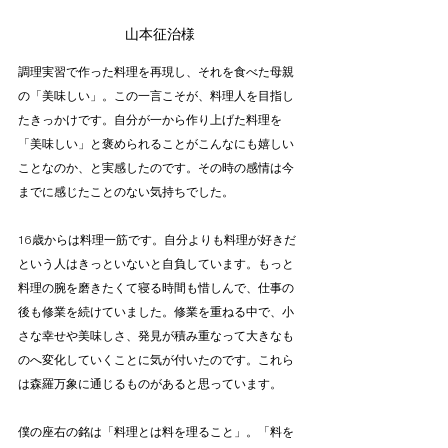
山本征治様
調理実習で作った料理を再現し、それを食べた母親
の「美味しい」。この一言こそが、料理人を目指し
たきっかけです。自分が一から作り上げた料理を
「美味しい」と褒められることがこんなにも嬉しい
ことなのか、と実感したのです。その時の感情は今
までに感じたことのない気持ちでした。
16歳からは料理一筋です。自分よりも料理が好きだ
という人はきっといないと自負しています。もっと
料理の腕を磨きたくて寝る時間も惜しんで、仕事の
後も修業を続けていました。修業を重ねる中で、小
さな幸せや美味しさ、発見が積み重なって大きなも
のへ変化していくことに気が付いたのです。これら
は森羅万象に通じるものがあると思っています。
僕の座右の銘は「料理とは料を理ること」。「料を