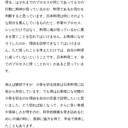
理る」はそれまでのプロセスが同じであってもその
行動に精神が宿っているかが、料理であるか否かを
判断すると思っています。日本料理は特にそのよう
な部分を重んじているものだと。作業やプロセス、
レシピだけではなく、料理に魂が宿っているかに重
きを置くことを忘れてはいけません。お客様になぜ
そうしたのか、理由を説明できなくてはいけませ
ん。ただ習ったことを準えただけでは、自分の料理
に成っていないということです。日本料理こそ、全
てのプロセスに理（ことわり）があると思っていま
す。
例えば鱧切ですが、小骨を切る技術は日本料理に以
前から存在しています。でも僕はお客様になぜ鱧の
小骨を切るのか理由を自分の言葉で説明したいと思
いました。どう切れば短くなって、さらに良い食感
や美味しさが増すのか。科学的根拠を突き詰めるた
めに25歳の時に、医師に協力を得て、学会で発表し
たこともあります。