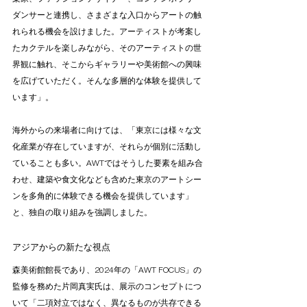
ダンサーと連携し、さまざまな入口からアートの触
れられる機会を設けました。アーティストが考案し
たカクテルを楽しみながら、そのアーティストの世
界観に触れ、そこからギャラリーや美術館への興味
を広げていただく。そんな多層的な体験を提供して
います」。
海外からの来場者に向けては、「東京には様々な文
化産業が存在していますが、それらが個別に活動し
ていることも多い。AWTではそうした要素を組み合
わせ、建築や食文化なども含めた東京のアートシー
ンを多角的に体験できる機会を提供しています」
と、独自の取り組みを強調しました。
アジアからの新たな視点
森美術館館長であり、2024年の「AWT FOCUS」の
監修を務めた片岡真実氏は、展示のコンセプトにつ
いて「二項対立ではなく、異なるものが共存できる