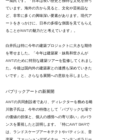
一成氏です。「日本は長い歴史と独特な文化を持っ
ています。海外の方から見ると、文化や芸術品な
ど、非常に多くの興味深い要素があります。現代ア
ートをきっかけに、日本の多様な側面を見てもらえ
ることがAWTの魅力だと考えています」。
白井氏は特に今年の建築プロジェクトに大きな期待
を寄せました。「今年は建築家・妹島和世さんが
AWTのために特別な建築ツアーを監修してくれまし
た。今後は国内外の建築家との連携も深めていきた
いです」と、さらなる展開への意欲を示しました。
パブリックアートの新展開
AWTの共同創設者であり、ディレクターを務める蜷
川敦子氏は、今年の特徴として「パブリックな場で
の価値の担保と、個人の感情への寄り添い」のバラ
ンスを重視したと説明します。「特にAWT BARで
は、ランドスケープアーキテクトやパティシエ、音
楽家、ファッションデザイナー、コンテンポラリー