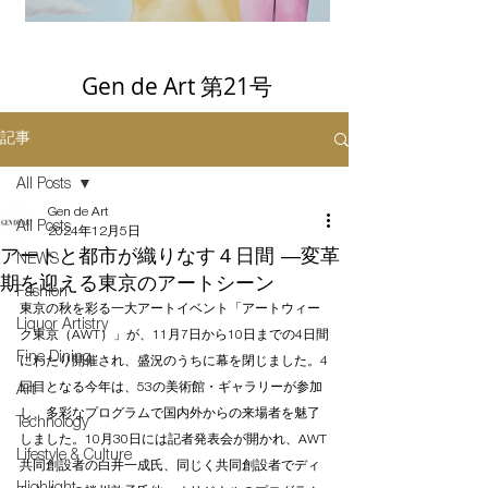
Gen de Art 第21号
記事
All Posts
Gen de Art
All Posts
2024年12月5日
アートと都市が織りなす４日間 ―変革
NEWS
期を迎える東京のアートシーン
Fashion
東京の秋を彩る一大アートイベント「アートウィー
Liquor Artistry
ク東京（AWT）」が、11月7日から10日までの4日間
Fine Dining
にわたり開催され、盛況のうちに幕を閉じました。4
回目となる今年は、53の美術館・ギャラリーが参加
Art
し、多彩なプログラムで国内外からの来場者を魅了
Technology
しました。10月30日には記者発表会が開かれ、AWT
Lifestyle & Culture
共同創設者の白井一成氏、同じく共同創設者でディ