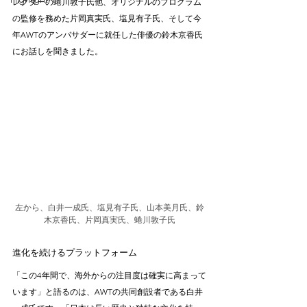
Highlight
レクターの蜷川敦子氏他、オリジナルのプログラム
の監修を務めた片岡真実氏、塩見有子氏、そして今
年AWTのアンバサダーに就任した俳優の鈴木京香氏
にお話しを聞きました。
左から、白井一成氏、塩見有子氏、山本美月氏、鈴
木京香氏、片岡真実氏、蜷川敦子氏
進化を続けるプラットフォーム
「この4年間で、海外からの注目度は確実に高まって
います」と語るのは、AWTの共同創設者である白井