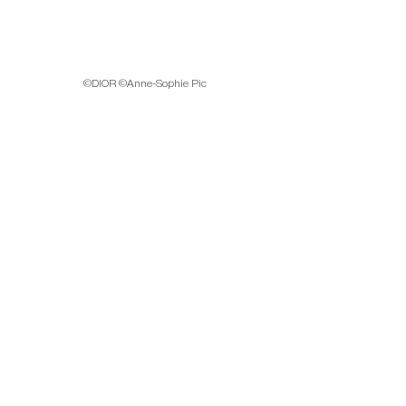
©DIOR ©Anne-Sophie Pic