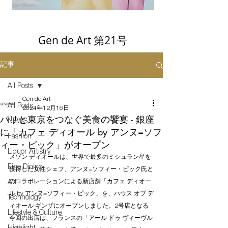
Gen de Art 第21号
記事
All Posts
Gen de Art
All Posts
2024年12月16日
パリと東京をつなぐ美食の饗宴 - 銀座
NEWS
に「カフェ ディオール by アンヌ=ソフ
Fashion
ィー・ピック」がオープン
Liquor Artistry
メゾン ディオールは、世界で最多のミシュラン星を
Fine Dining
獲得した女性シェフ、アンヌ=ソフィー・ピック氏と
のコラボレーションによる新店舗「カフェ ディオー
Art
ル by アンヌ=ソフィー・ピック」を、ハウス オブ デ
Technology
ィオール ギンザにオープンしました。2号店となる
Lifestyle & Culture
今回の出店は、フランスの「アール ドゥ ヴィーヴル