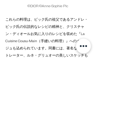
©DIOR ©Anne-Sophie Pic
これらの料理は、ピック氏の祖父であるアンドレ・
ピック氏の伝説的なレシピの精神と、クリスチャ
ン・ディオールお気に入りのレシピを収めた『La 
Cuisine Cousu-Main（手縫いの料理）』へのオマー
ジュも込められています。同書には、著名なイラス
トレーター、ルネ・グリュオーの美しいスケッチも
添えられています。
デザートは、グランヴィル ローズや「トワル ドゥ 
ジュイ」模様、ボタン、コンパスローズといったデ
ィオールの永遠のシンボルを再解釈し、芸術作品の
ような仕上がりとなっています。これらのデザート
は、オートクチュールの優雅さとエッセンスを見事
に表現しています。「カフェ ディオール by アンヌ=
ソフィー・ピック」は、
ファッションと美食のサヴ
ォワールフェールのこの詩情あふれる融合は、五感