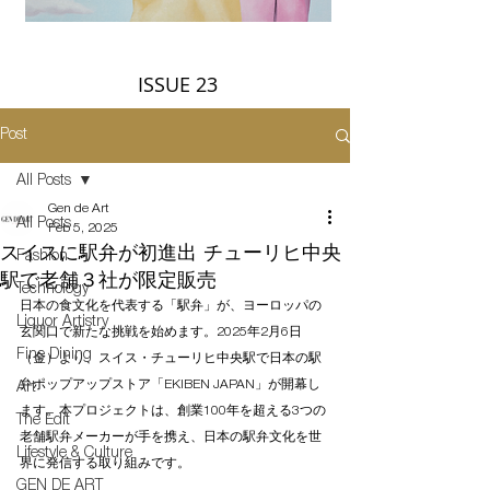
ISSUE 23
Post
All Posts
Gen de Art
All Posts
Feb 5, 2025
スイスに駅弁が初進出 チューリヒ中央
Fashion
駅で老舗３社が限定販売
Technology
日本の食文化を代表する「駅弁」が、ヨーロッパの
Liquor Artistry
玄関口で新たな挑戦を始めます。2025年2月6日
Fine Dining
（金）より、スイス・チューリヒ中央駅で日本の駅
弁ポップアップストア「EKIBEN JAPAN」が開幕し
Art
ます。本プロジェクトは、創業100年を超える3つの
The Edit
老舗駅弁メーカーが手を携え、日本の駅弁文化を世
Lifestyle & Culture
界に発信する取り組みです。
GEN DE ART