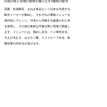
伝統の技と現地の食材が織りなす6種類の駅弁
花善、松浦商店、まねき食品という日本を代表する
駅弁メーカーが集結し、それぞれの看板メニューを
現代的にアレンジ。日本から空輸する厳選された米
を使用し、その他の食材は可能な限り現地で調達し
ます。メニューには、鶏めし弁当、ベジ寿司弁当、
大えび天むす、みそかつ重、スイスビーフ弁当、歌
舞伎幕の内弁当が並びます。