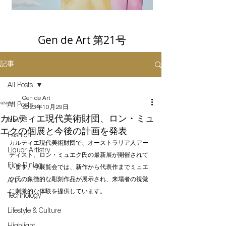
Gen de Art 第21号
記事
All Posts
Gen de Art
All Posts
2023年10月29日
カルティエ現代美術財団、ロン・ミュ
NEWS
エクの個展と今後の計画を発表
Fashion
カルティエ現代美術財団で、オーストラリア人アー
Liquor Artistry
ティスト、ロン・ミュエク氏の最新展が開催されて
Fine Dining
います。今展覧会では、新作から代表作までミュエ
ク氏の象徴的な彫刻作品が展示され、来場者の視覚
Art
に刺激的な体験を提供しています。
Technology
Lifestyle & Culture