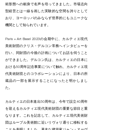
術形態への献身で名声を培ってきました。市場志向
型経営とは一線を画した実験的な空間を誇りとして
おり、ヨーロッパのみならず世界的にもユニークな
機関として知られています。
Paris + Art Basel 2023の会期中に、カルティエ現代
美術財団のクリス・デルコン常務へインタビューを
行い、同財団の今後の計画についてお話を伺うこと
ができました。デルコン氏は、カルティエの日本に
おける50周年記念事業について触れ、カルティエ現
代美術財団とのコラボレーションにより、日本の所
蔵品の一部を展示することになったと明かしまし
た。
カルティエの日本進出50周年は、今年で設立40周年
を迎えるカルティエ現代美術財団の重要な節目と重
なります。これを記念して、カルティエ現代美術財
団はルーブル美術館に近いリヴォリ通りに移転する
ことを表明しました。著名な建築家ジャン・ヌーヴ