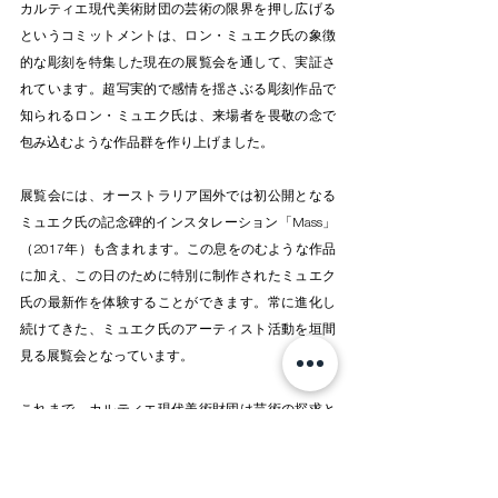
カルティエ現代美術財団の芸術の限界を押し広げる
というコミットメントは、ロン・ミュエク氏の象徴
的な彫刻を特集した現在の展覧会を通して、実証さ
れています。超写実的で感情を揺さぶる彫刻作品で
知られるロン・ミュエク氏は、来場者を畏敬の念で
包み込むような作品群を作り上げました。
展覧会には、オーストラリア国外では初公開となる
ミュエク氏の記念碑的インスタレーション「Mass」
（2017年）も含まれます。この息をのむような作品
に加え、この日のために特別に制作されたミュエク
氏の最新作を体験することができます。常に進化し
続けてきた、ミュエク氏のアーティスト活動を垣間
見る展覧会となっています。
これまで、カルティエ現代美術財団は芸術の探求と
革新の道しるべであり続けてきました。画期的な展
覧会に参加する機会を来館者に提供し、多様で広範
なコレクションを紹介しながら、歴史の新たな章を