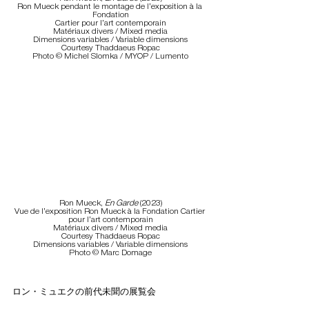
Ron Mueck pendant le montage de l’exposition à la 
Fondation
Cartier pour l’art contemporain
Matériaux divers / Mixed media
Dimensions variables / Variable dimensions
Courtesy Thaddaeus Ropac
Photo © Michel Slomka / MYOP / Lumento
Ron Mueck, 
En Garde 
(2023)
Vue de l’exposition Ron Mueck à la Fondation Cartier 
pour l’art contemporain
Matériaux divers / Mixed media
Courtesy Thaddaeus Ropac
Dimensions variables / Variable dimensions
Photo © Marc Domage
ロン・ミュエクの前代未聞の展覧会