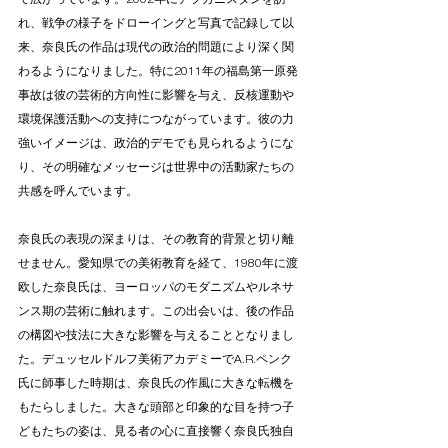
れ、戦争の様子をドローイングと写真で記録して以
来、奈良氏の作品は現代の政治的問題により深く関
わるようになりました。特に2011年の福島第一原発
事故は彼の芸術的方向性に影響を与え、反核運動や
環境保護活動への支持につながっています。彼の力
強いイメージは、政治的デモでも見られるようにな
り、その明確なメッセージは世界中の活動家たちの
共感を呼んでいます。
奈良氏の表現の深まりは、その教育的背景と切り離
せません。愛知県での美術教育を経て、1980年に渡
欧した奈良氏は、ヨーロッパのモダニズムやルネサ
ンス期の芸術に触れます。この出会いは、後の作品
の構図や技法に大きな影響を与えることとなりまし
た。デュッセルドルフ美術アカデミーでA.R.ペンク
氏に師事した時期は、奈良氏の作風に大きな転機を
もたらしました。大きな頭部と印象的な目を持つ子
どもたちの姿は、見る者の心に直接響く奈良氏独自