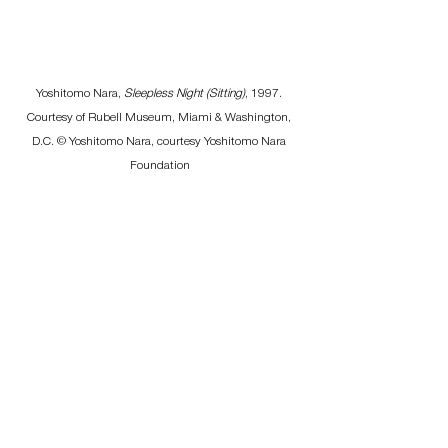
Yoshitomo Nara, 
Sleepless Night (Sitting)
, 1997. 
Courtesy of Rubell Museum, Miami & Washington, 
D.C. © Yoshitomo Nara, courtesy Yoshitomo Nara 
Foundation