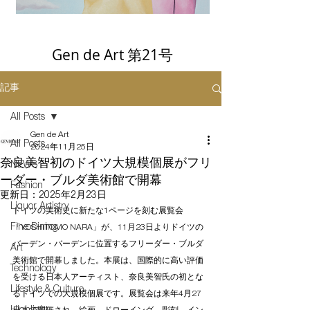
Gen de Art 第21号
記事
All Posts
Gen de Art
All Posts
2024年11月25日
奈良美智初のドイツ大規模個展がフリ
NEWS
ーダー・ブルダ美術館で開幕
Fashion
更新日：
2025年2月23日
Liquor Artistry
ドイツの美術史に新たな1ページを刻む展覧会
Fine Dining
「YOSHITOMO NARA」が、11月23日よりドイツの
バーデン・バーデンに位置するフリーダー・ブルダ
Art
美術館で開幕しました。本展は、国際的に高い評価
Technology
を受ける日本人アーティスト、奈良美智氏の初とな
Lifestyle & Culture
るドイツでの大規模個展です。展覧会は来年4月27