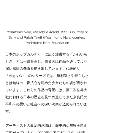
Yoshitomo Nara, 
Missing in Action
, 1999. Courtesy of 
Sally and Ralph Tawil © Yoshitomo Nara, courtesy 
Yoshitomo Nara Foundation
日本のポップカルチャーに広く浸透する「かわいら
しさ」とは一線を画し、奈良氏は作品を通してより
深い感情の機微を描き出しています。代表的な
「Angry Girl」のシリーズでは、無邪気さや愛らしさ
とは無縁の、反抗心を秘めた少女たちの姿が描かれ
ています。これらの作品の背景には、第二次世界大
戦における日本の歴史を見つめ直してきた奈良氏の
平和への思いと社会への深い洞察が込められていま
す。
アーティストの政治的意識は、歴史的な省察を超え
て広がっています。2002年にアフガニスタンを訪