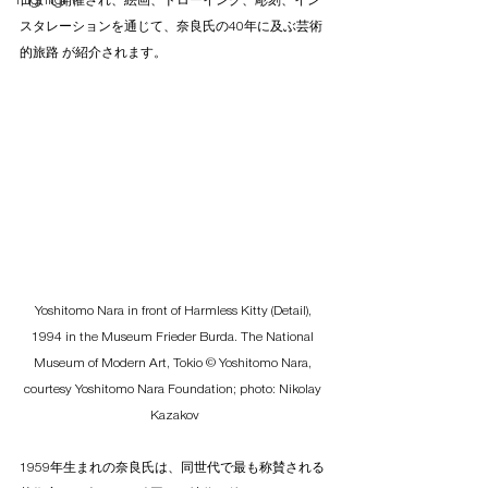
Highlight
日まで開催され、絵画、ドローイング、彫刻、イン
スタレーションを通じて、奈良氏の40年に及ぶ芸術
的旅路 が紹介されます。
Yoshitomo Nara in front of Harmless Kitty (Detail), 
1994 in the Museum Frieder Burda. The National 
Museum of Modern Art, Tokio © Yoshitomo Nara, 
courtesy Yoshitomo Nara Foundation; photo: Nikolay 
Kazakov
1959年生まれの奈良氏は、同世代で最も称賛される