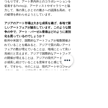
つもりです。アート界内外とのコラボレーションを
促進するParleyは、アーティストやギャラリーと協
力して、海の美しさとその脆さへの認識を高め、そ
の破壊を終わらせようとしています。 
アジアのアート市場は大きな成長を遂げ、各地で新
しいアートフェアが誕生しています。このような競
争の中で、アート・バーゼル香港はどのように差別
化を図っているのでしょうか？
欧州や米国で、国際的なアートフェアが複数開催さ
れていることを鑑みると、アジアで質の高いアート
フェアの数が増えていることは、地域にとって良い
兆候だと言えます。アジアで国際的なアートフェア
の開催が増えることは、アジアの現代アートシーン
が成長し続けていることを意味すると感じていま
す。ですから、そのことは、現代アートやコンテン
ポラリーアートの認知度を高め続けようとする私た
ちを、勇気づけることにもなるのです。