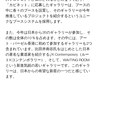
「カビネット」に応募したギャラリーは、ブースの
中に
各々のブースを設置し、そのギャラリーが今年
推進しているプロジェクトを紹介するというユニー
クなブースシステムを採用します。
また、今年は日本から26のギャラリーが参加し、そ
の数は全体の10％を占めます。その中には、アー
ト・バーゼル香港に初めて参加するギャラリー
も2つ
含まれています。
比田井南谷氏をはじめとした日本
の著名な書道家を紹介する
√K Contemporary（ルー
トKコンテンポラリー）
、そして、
WAITING ROOM
という新進気鋭の若いギャラリーです。このギャラ
リーは、日本からの有望な新星の一つだと感じてい
ます。