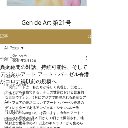
Gen de Art 第21号
記事
All Posts
Gen de Art
All Posts
2024年3月12日
異文化間の対話、持続可能性、そして
NEWS
デジタルアート アート・バーゼル香港
Fashion
がコロナ禍以前の規模へ
Liquor Artistry
「現代アートは、
私たちが等しく表現し、伝達し、
アイデアを交換できる、今日の世界における普遍的
Fine Dining
な言語です」と、
3月にアジアで開催される豪華なア
Art
ートフェアの復活についてアート・バーゼル香港の
ディレクターであるアンジェル・シヤン=ルー氏
Technology
（Angelle Siyang-Le）は言います。今年のアート・
バーゼル香港は3月28日から30日まで開催され、地
Lifestyle & Culture
域および世界中の200以上のギャラリーから集めら