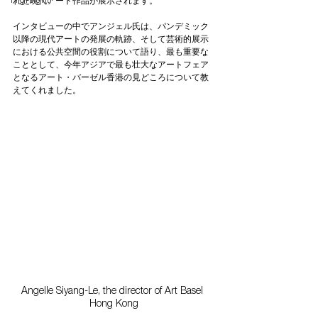
Highlight
れた現代アート作品が展示されます。
インタビューの中でアンジェル氏は、パンデミック
以降の現代アートの発展の軌跡、そして芸術的展示
における公共空間の役割について語り、
最も重要な
こととして、今年アジアで最も壮大なアートフェア
となるアート・バーゼル香港の見どころについて教
えてくれました。
Angelle Siyang-Le, the director of Art Basel 
Hong Kong