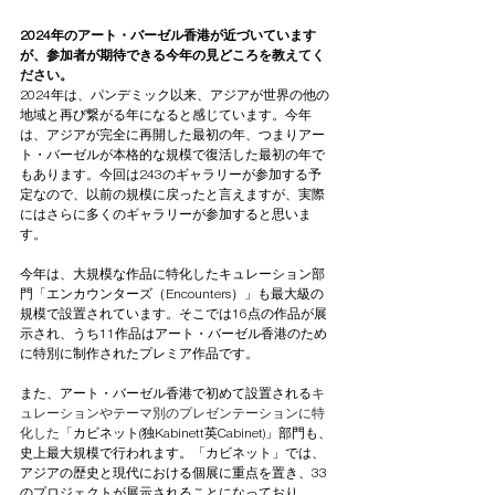
2024年のアート・バーゼル香港が近づいています
が、参加者が期待できる今年の見どころ
を教えてく
ださい。
2024年は、パンデミック以来、アジアが世界の他の
地域と再び繋がる年になると感じています。今年
は、アジアが完全に再開した最初の年、つまりアー
ト・バーゼルが本格的な規模で復活した最初の年で
もあります。今回は243のギャラリーが参加する予
定なので、以前の規模に戻ったと言えますが、実際
にはさらに多くのギャラリーが参加すると思いま
す。
今年は、大規模な作品に特化したキュレーション部
門「エンカウンターズ（Encounters）」も最大級の
規模で設置されています。そこでは16点の作品が展
示され、うち11作品はアート・バーゼル香港のため
に特別に制作されたプレミア作品です。 
また、アート・バーゼル香港で初めて設置される
キ
ュレーションやテーマ別のプレゼンテーションに特
化した「
カビネット(独Kabinett英Cabinet)」部門も、
史上最大規模で行われます。「カビネット」では、
アジアの歴史と現代における個展に重点を置き、33
のプロジェクトが展示されることになっており、