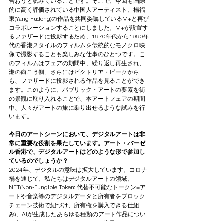
合おうと試みていることです。そこで、今回も国際
的に高く評価されている中国人アーティスト、楊福
東(Yang 
Fudong)
の作品を共同委嘱しているM+と再び
コラボレーションすることにしました。M+が設置す
るファザードに投影するため、1970年代から1990年
代の香港スタイルのフィルムを伝統的なモノクロ映
像で撮影することも楽しみな仕事のひとつです。こ
のフィルムはフェアの期間中、繰り返し再生され、
港の向こう側、さらにはビクトリア・ピークから
も、ファザードに投影される作品を見ることができ
ます。このように、パブリック・アートの要素を街
の景観に取り入れることで、本アートフェアの期間
中、人々がアートの旅に乗り出せるような試みを行
います。
今日のアートシーンにおいて、デジタルアートは非
常に重要な役割を果たしています。アート・バーゼ
ル香港で、デジタルアートはどのような形で参加し
ているのでしょうか？
2024年、デジタルの意味は拡大しています。コロナ
禍を通じて、私たちはデジタルアートの領域、
NFT(Non-Fungible Token: 代替不可能なトークン=ア
ートや音楽等のデジタルデータと所有者をブロック
チェーン技術で紐づけ、所有権を購入できる仕組
み)、AIが生成したあらゆる種類のアート作品につい