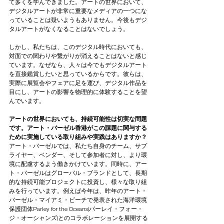
て多くを学んできました。アートの世界において、
デジタルアートが非常に重要なメディアの一つにな
っていることは疑いようもありません。今後もデジ
タルアートがなくなることはないでしょう。
しかし、私たちは、このデジタル時代においても、
対面での関わりや繋がりが消えることはないと感じ
ています。なぜなら、人々は今でもデジタルアート
を直接鑑賞したいと思っているからです。彼らは、
実際に展覧会やフェアに足を運び、デジタル作品を
目にし、アートの影響を物理的に体験することを望
んでいます。
アートの世界においても、持続可能性は切実な問題
です。アート・バーゼル香港がこの課題に関与する
ために実施している取り組みや実践はありますか？
アート・バーゼルでは、私たち自身のチーム、サプ
ライヤー、ベンダー、そして参加者に対し、より環
境に配慮するよう働きかけています。同時に、アー
ト・バーゼルはグローバル・ブランドとして、長期
的な持続可能プロジェクトに投資し、様々な取り組
みを行っています。例えば今年は、昨年のアート・
バーゼル・マイアミ・ビーチで発表された海洋環境
保護団体Parley for the Oceans(パーレイ・フォー・
ジ・オーシャンズ)とのコラボレーションを展開する