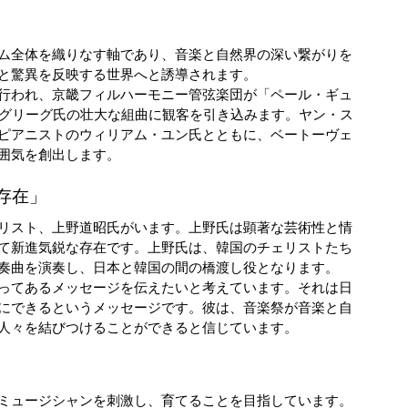
ム全体を織りなす軸であり、音楽と自然界の深い繋がりを
と驚異を反映する世界へと誘導されます。
行われ、京畿フィルハーモニー管弦楽団が「ペール・ギュ
・グリーグ氏の壮大な組曲に観客を引き込みます。ヤン・ス
ピアニストのウィリアム・ユン氏とともに、ベートーヴェ
囲気を創出します。
存在」
リスト、上野道昭氏がいます。上野氏は顕著な芸術性と情
て新進気鋭な存在です。上野氏は、韓国のチェリストたち
奏曲を演奏し、日本と韓国の間の橋渡し役となります。
ってあるメッセージを伝えたいと考えています。それは日
にできるというメッセージです。彼は、音楽祭が音楽と自
人々を結びつけることができると信じています。
ミュージシャンを刺激し、育てることを目指しています。