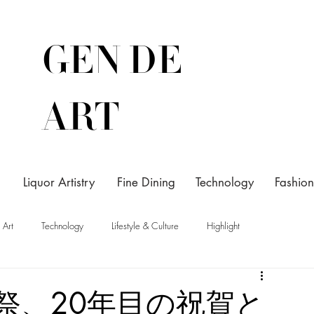
GEN DE
ART
Liquor Artistry
Fine Dining
Technology
Fashion
Art
Technology
Lifestyle & Culture
Highlight
祭、20年目の祝賀と