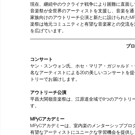
現在、継続中のウクライナ戦争により困難に直面し
音楽祭が全世界のアーティストを支援し、音楽を通
家族向けのアウトリーチ公演と新たに設けられたM
楽祭は地元コミュニティと有望な音楽家との交流を
を広げています。
プロ
コンサート
ヤン・スンウォン氏、ホセ・マリア・ガジャルド・
名なアーティストによる20の美しいコンサートを
トリーでお届けします。
アウトリーチ公演
平昌大関嶺音楽祭は、江原道全域で8つのアウトリ
す。
MPyCアカデミー
MPyCアカデミーは、室内楽のメンターシッププ
有望なアーティストにユニークな学習機会を提供し