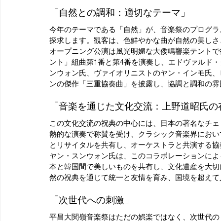
「自然との調和：適切なテーマ」
今年のテーマである「自然」が、音楽祭のプログラ
探求します。観客は、色鮮やかな曲が自然の美しさ
オープニング公演は風光明媚な大倭鳴響楽テントで
ント」組曲第1番と第4番を演奏し、エドヴァルド
ンウォン氏、ヴァイオリニストのヤン・インモ氏、
ンの傑作「三重協奏曲」を披露し、協調と調和の雰
「音楽を通じた文化交流：上野道昭氏の
この文化交流の祝典の中心には、日本の著名なチェ
熱的な演奏で称賛を受け、クラシック音楽界におい
とリサイタルを共有し、オーケストラと共演する協
ヤン・スンウォン氏は、このコラボレーションによ
本と韓国間で美しいものを共有し、文化遺産を大切
然の祝典を通じて統一と友情を育み、国境を超えて
「次世代への刺激」
平昌大関嶺音楽祭はただの娯楽ではなく、次世代の