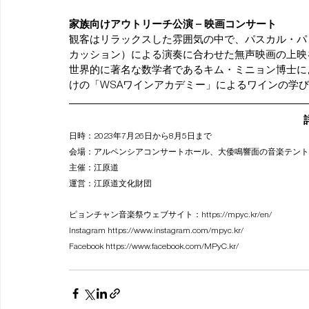
家族向けアウトリーチ公演 – 映画コンサート
観客はリラックスした雰囲気の中で、パスカル・パ
カッション）による演奏に合わせた無声映画の上映
世界的に著名な数学者であるキム・ミニョン博士に
けの「WSAワインアカデミー」によるワインの学
日時：2023年7月26日から8月5日まで
会場：アルペンシアコンサートホール、大倭鳴響面の音楽テント
主催：江原道
運営：江原道文化財団
ピョンチャン音楽祭ウェブサイト：https://mpyc.kr/en/
Instagram https://www.instagram.com/mpyc.kr/
Facebook https://www.facebook.com/MPyC.kr/