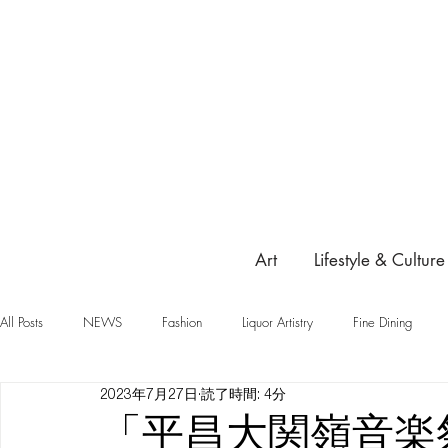
Art
Lifestyle & Culture
All Posts
NEWS
Fashion
Liquor Artistry
Fine Dining
2023年7月27日
読了時間: 4分
「平昌大関嶺音楽