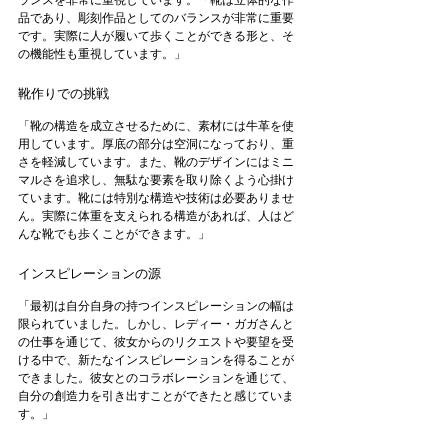
ランスを非常に重視しています。「靴は立体的な作
品であり、彫刻作品としてのバランスが非常に重要
です。実際に人が履いて歩くことができる形と、そ
の機能性も重視しています。」
靴作りでの挑戦 
「靴の構造を成立させるために、素材には牛革を使
用しています。厚底の部分は空洞になっており、重
さを軽減しています。また、靴のデザインにはミニ
マルさを追求し、無駄な要素を取り除くよう心掛け
ています。靴には特別な構造や技術は必要ありませ
ん。実際に体重を支えられる構造があれば、人はど
んな靴でも歩くことができます。」
インスピレーションの源 
「最初は自分自身の持つインスピレーションの幅は
限られていました。しかし、レディー・ガガさんと
の仕事を通じて、彼女からのリクエストや要望を受
ける中で、新たなインスピレーションを得ることが
できました。彼女とのコラボレーションを通じて、
自分の創造力を引き出すことができたと感じていま
す。」