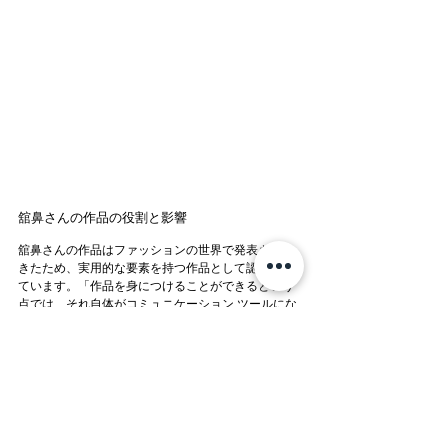
舘鼻さんの作品の役割と影響 
舘鼻さんの作品はファッションの世界で発表されて
きたため、実用的な要素を持つ作品として認識され
ています。「作品を身につけることができるという
点では、それ自体がコミュニケーション ツールにな
ると考えています。また、靴を履くことで人々が自
己表現や自信を持つきっかけとなる ことも重要で
す。私の作品は個人的なコミットメントを持つ要素
が強く、人との関わりを深める きっかけとなると思
います。」
新たなアートの挑戦 