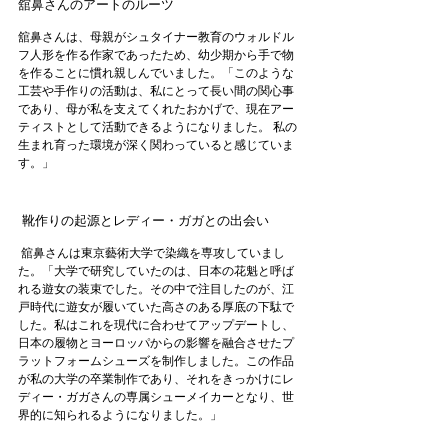
舘鼻さんのアートのルーツ 
舘鼻さんは、母親がシュタイナー教育のウォルドル
フ人形を作る作家であったため、幼少期から手で物
を作ることに慣れ親しんでいました。「このような
工芸や手作りの活動は、私にとって長い間の関心事
であり、母が私を支えてくれたおかげで、現在アー
ティストとして活動できるようになりました。 私の
生まれ育った環境が深く関わっていると感じていま
す。」
 靴作りの起源とレディー・ガガとの出会い
 舘鼻さんは東京藝術大学で染織を専攻していまし
た。「大学で研究していたのは、日本の花魁と呼ば
れる遊女の装束でした。その中で注目したのが、江
戸時代に遊女が履いていた高さのある厚底の下駄で
した。私はこれを現代に合わせてアップデートし、
日本の履物とヨーロッパからの影響を融合させたプ
ラットフォームシューズを制作しました。この作品
が私の大学の卒業制作であり、それをきっかけにレ
ディー・ガガさんの専属シューメイカーとなり、世
界的に知られるようになりました。」