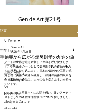
Gen de Art 第21号
記事
All Posts
Gen de Art
All Posts
2023年7月28日
手仕事から広がる舘鼻則孝の創造の旅
NEWS
アートの世界は絶えず新しい生命を呼び覚ましま
Fashion
す。その生命の一つとして舘鼻則孝氏の作品が私た
ちの視界に映り込みます。日本の伝統的な工芸の感
Liquor Artistry
覚と現代美術の鋭さが融合し、独自の芸術的風景を
Fine Dining
創り出す彼の作品は、人々の心を揺さぶる力を持っ
ています。
Art
Gen de Art は舘鼻さんにお話を伺い、彼のアーティ
Technology
ストとしての道程や作品制作について探りました。
Lifestyle & Culture