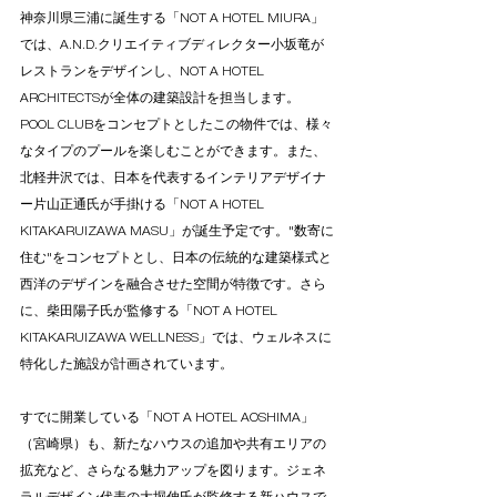
神奈川県三浦に誕生する「NOT A HOTEL MIURA」
では、A.N.D.クリエイティブディレクター小坂竜が
レストランをデザインし、NOT A HOTEL 
ARCHITECTSが全体の建築設計を担当します。
POOL CLUBをコンセプトとしたこの物件では、様々
なタイプのプールを楽しむことができます。また、
北軽井沢では、日本を代表するインテリアデザイナ
ー片山正通氏が手掛ける「NOT A HOTEL 
KITAKARUIZAWA MASU」が誕生予定です。"数寄に
住む"をコンセプトとし、日本の伝統的な建築様式と
西洋のデザインを融合させた空間が特徴です。さら
に、柴田陽子氏が監修する「NOT A HOTEL 
KITAKARUIZAWA WELLNESS」では、ウェルネスに
特化した施設が計画されています。
すでに開業している「NOT A HOTEL AOSHIMA」
（宮崎県）も、新たなハウスの追加や共有エリアの
拡充など、さらなる魅力アップを図ります。ジェネ