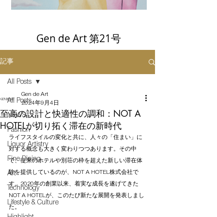
Gen de Art 第21号
記事
All Posts
Gen de Art
All Posts
2024年9月4日
至高の設計と快適性の調和：NOT A
NEWS
HOTELが切り拓く滞在の新時代
Fashion
ライフスタイルの変化と共に、人々の「住まい」に
Liquor Artistry
対する概念も大きく変わりつつあります。その中
Fine Dining
で、従来のホテルや別荘の枠を超えた新しい滞在体
験を提供しているのが、NOT A HOTEL株式会社で
Art
す。2020年の創業以来、着実な成長を遂げてきた
Technology
NOT A HOTELが、このたび新たな展開を発表しまし
Lifestyle & Culture
た。