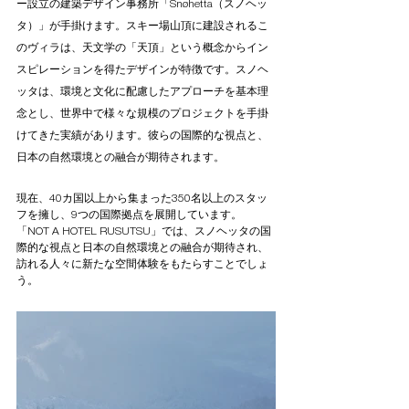
ー設立の建築デザイン事務所「Snøhetta（スノヘッ
タ）」が手掛けます。スキー場山頂に建設されるこ
のヴィラは、天文学の「天頂」という概念からイン
スピレーションを得たデザインが特徴です。スノヘ
ッタは、環境と文化に配慮したアプローチを基本理
念とし、世界中で様々な規模のプロジェクトを手掛
けてきた実績があります。彼らの国際的な視点と、
日本の自然環境との融合が期待されます。
現在、40カ国以上から集まった350名以上のスタッ
フを擁し、9つの国際拠点を展開しています。
「NOT A HOTEL RUSUTSU」では、スノヘッタの国
際的な視点と日本の自然環境との融合が期待され、
訪れる人々に新たな空間体験をもたらすことでしょ
う。