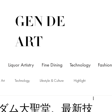
GEN DE
ART
Liquor Artistry
Fine Dining
Technology
Fashion
Art
Technology
Lifestyle & Culture
Highlight
ダム大聖堂、最新技