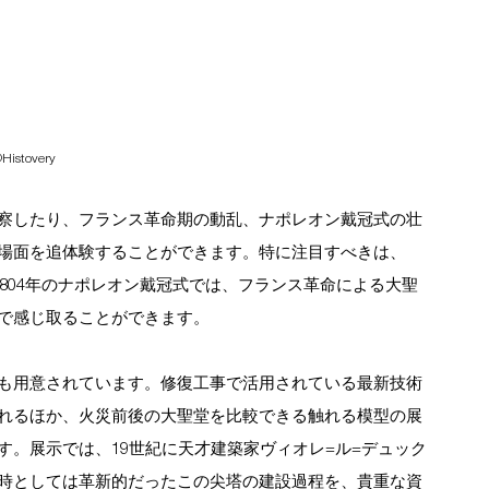
Histovery
察したり、フランス革命期の動乱、ナポレオン戴冠式の壮
場面を追体験することができます。特に注目すべきは、
1804年のナポレオン戴冠式では、フランス革命による大聖
で感じ取ることができます。
も用意されています。修復工事で活用されている最新技術
れるほか、火災前後の大聖堂を比較できる触れる模型の展
。展示では、19世紀に天才建築家ヴィオレ=ル=デュック
時としては革新的だったこの尖塔の建設過程を、貴重な資