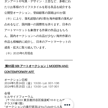
ダンアートや写真・デザイン・工芸など、多岐にわ
たりお客様のライフスタイルを彩る良品を紹介する
公開型オークション。登録顧客の国籍は60か国
（※）に上り、落札総額の約3割を海外顧客の落札が
占めるなど、国内随一の国際性を誇ります。日本の
アートマーケットを象徴する作家の作品はもちろ
ん、国内オークションへの出品が少ない海外作家の
作品も積極的に紹介し、日本のアートマーケットの
成長・拡大に取り組んでいます。
（※）2023年6月現在
 第65回 SBI アートオークション｜MODERN AND 
CONTEMPORARY ART 
オークション日程
2024年5月24日（金）13:00- Lot. 001-136 
2024年5月25日（土）13:00- Lot. 137-301 
会場
ヒルサイドフォーラム
（〒150-0033 東京都渋谷区猿楽町18-8 ヒルサイド
テラスF棟1階） 
*オークションの進行状況はYouTubeからも視聴でき