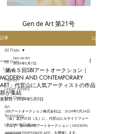
Gen de Art 第21号
記事
All Posts
Gen de Art
All Posts
2024年5月7日
「第６５回SBIアートオークション｜
NEWS
MODERN AND CONTEMPORARY
Fashion
ART」代官山に人気アーティストの作品
Liquor Artistry
群が集結
Fine Dining
更新日：
2024年5月9日
Art
SBIアートオークション株式会社は、2024年5月24日
Technology
（金）及び25日（土）に、代官山ヒルサイドフォー
Lifestyle & Culture
ラムで「第65回SBIアートオークション｜MODERN 
AND CONTEMPORARY ART」を開催します。