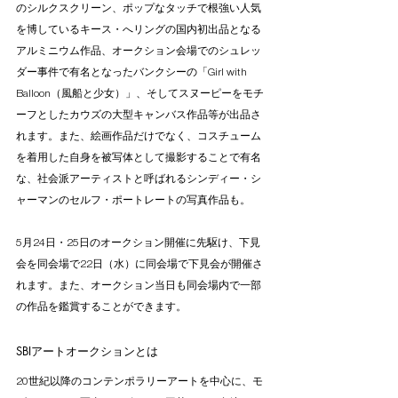
のシルクスクリーン、ポップなタッチで根強い人気
を博しているキース・へリングの国内初出品となる
アルミニウム作品、オークション会場でのシュレッ
ダー事件で有名となったバンクシーの「Girl with 
Balloon（風船と少女）」、そしてスヌーピーをモチ
ーフとしたカウズの大型キャンバス作品等が出品さ
れます。また、絵画作品だけでなく、コスチューム
を着用した自身を被写体として撮影することで有名
な、社会派アーティストと呼ばれるシンディー・シ
ャーマンのセルフ・ポートレートの写真作品も。
5月24日・25日のオークション開催に先駆け、下見
会を同会場で22日（水）に同会場で下見会が開催さ
れます。また、オークション当日も同会場内で一部
の作品を鑑賞することができます。
SBIアートオークションとは
20世紀以降のコンテンポラリーアートを中心に、モ