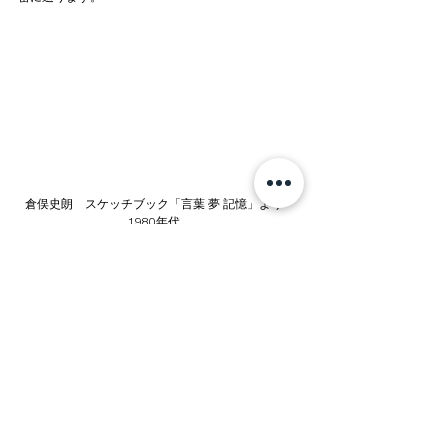
倉俣史朗　スケッチブック「言葉 夢 記憶」より　
1980年代　
クラマタデザイン事務所蔵　© Kuramata Design 
Office
開催概要
会期
2023年11月18日(土)〜2024年1月28日(日)
会場
世田谷美術館
(東京都世田谷区砧公園1-2) 