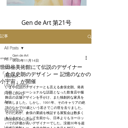
Gen de Art 第21号
記事
All Posts
Gen de Art
All Posts
2023年11月14日
世田谷美術館にて伝説のデザイナー
NEWS
「倉俣史朗のデザイン ー 記憶のなかの
Fashion
小宇宙」が開催
Liquor Artistry
いまや伝説のデザイナーとも言える倉俣史朗。発表
当時、センセーショナルな話題となった飲食店や服
Fine Dining
飾店の店舗デザインを手がけ、また独創的な家具を
Art
発表しました。しかし、1991年、そのキャリアの絶
頂のなかで56歳という若さでこの世を去りました。
Technology
そのためか、倉俣の業績を検証する展覧会は数多く
ありません。そして生前から、日本よりもヨーロッ
Lifestyle & Culture
パでの評価が高いデザイナーでした。没後30年を超