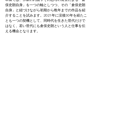
俣史朗自身」を一つの軸としつつ、その「倉俣史朗
自身」と紐づけながら初期から晩年までの作品を紹
介することを試みます。2021年に没後30年を経たこ
とも一つの契機として、同時代を生きた世代だけで
はなく、若い世代にも倉俣史朗という人と仕事を伝
える機会となります。