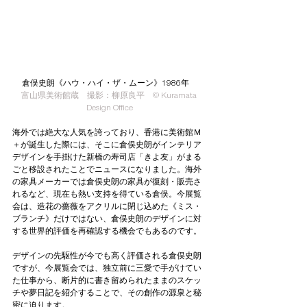
倉俣史朗《ハウ・ハイ・ザ・ムーン》1986年　
富山県美術館蔵　撮影：柳原良平　© Kuramata 
Design Office
海外では絶大な人気を誇っており、香港に美術館Ｍ
＋が誕生した際には、そこに倉俣史朗がインテリア
デザインを手掛けた新橋の寿司店「きよ友」がまる
ごと移設されたことでニュースになりました。海外
の家具メーカーでは倉俣史朗の家具が復刻・販売さ
れるなど、現在も熱い支持を得ている倉俣。今展覧
会は、造花の薔薇をアクリルに閉じ込めた《ミス・
ブランチ》だけではない、倉俣史朗のデザインに対
する世界的評価を再確認する機会でもあるのです。
デザインの先駆性が今でも高く評価される倉俣史朗
ですが、今展覧会では、独立前に三愛で手がけてい
た仕事から、断片的に書き留められたままのスケッ
チや夢日記を紹介することで、その創作の源泉と秘
密に迫ります。