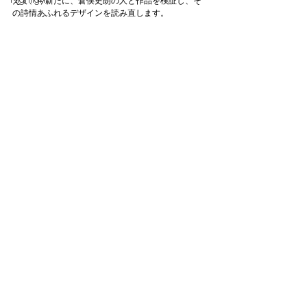
Highlight
えて、今新たに、倉俣史朗の人と作品を検証し、そ
の詩情あふれるデザインを読み直します。