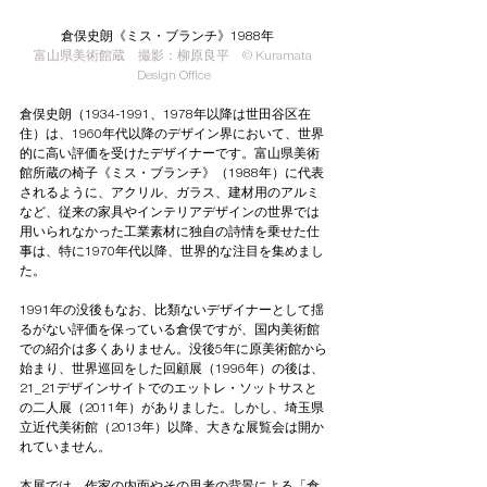
倉俣史朗《ミス・ブランチ》1988年　
富山県美術館蔵　撮影：柳原良平　© Kuramata 
Design Office
倉俣史朗（1934-1991、1978年以降は世田谷区在
住）は、1960年代以降のデザイン界において、世界
的に高い評価を受けたデザイナーです。富山県美術
館所蔵の椅子《ミス・ブランチ》（1988年）に代表
されるように、アクリル、ガラス、建材用のアルミ
など、従来の家具やインテリアデザインの世界では
用いられなかった工業素材に独自の詩情を乗せた仕
事は、特に1970年代以降、世界的な注目を集めまし
た。
1991年の没後もなお、比類ないデザイナーとして揺
るがない評価を保っている倉俣ですが、国内美術館
での紹介は多くありません。没後5年に原美術館から
始まり、世界巡回をした回顧展（1996年）の後は、
21_21デザインサイトでのエットレ・ソットサスと
の二人展（2011年）がありました。しかし、埼玉県
立近代美術館（2013年）以降、大きな展覧会は開か
れていません。
本展では、作家の内面やその思考の背景による「倉