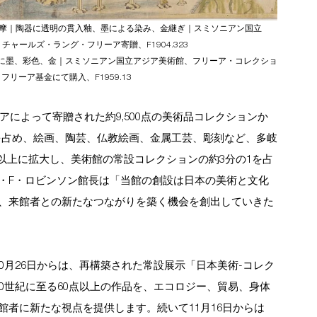
白薩摩｜陶器に透明の貫入釉、墨による染み、金継ぎ｜スミソニアン国立
ャールズ・ラング・フリーア寄贈、F1904.323 
紙に墨、彩色、金｜スミソニアン国立アジア美術館、フリーア・コレクショ
リーア基金にて購入、F1959.13
アによって寄贈された約9,500点の美術品コレクションか
上を占め、絵画、陶芸、仏教絵画、金属工芸、彫刻など、多岐
点以上に拡大し、美術館の常設コレクションの約3分の1を占
・F・ロビンソン館長は「当館の創設は日本の美術と文化
、来館者との新たなつながりを築く機会を創出していきた
0月26日からは、再構築された常設展示「日本美術-コレク
20世紀に至る60点以上の作品を、エコロジー、貿易、身体
者に新たな視点を提供します。続いて11月16日からは