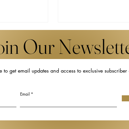
oin Our Newslett
e to get email updates and access to exclusive subscriber
て——リンダウで
テロワールから創造へ ユ
への決意を示した
スコ世界遺産「ブルゴーニ
コミュニティ
のクリマ」と現代創造
Email