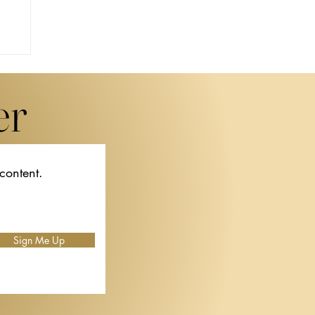
er
 content.
ネ
ュ
Sign Me Up