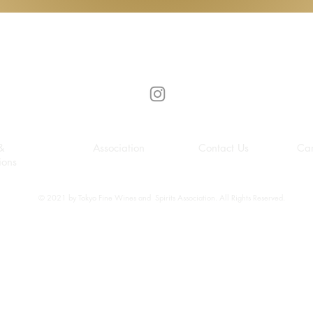
Gen de Art
&
Association
Contact Us
Car
ions
© 2021 by Tokyo Fine Wines and Spirits Association. All Rights Reserved.