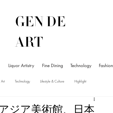
GEN DE
ART
Liquor Artistry
Fine Dining
Technology
Fashion
Art
Technology
Lifestyle & Culture
Highlight
アジア美術館、日本