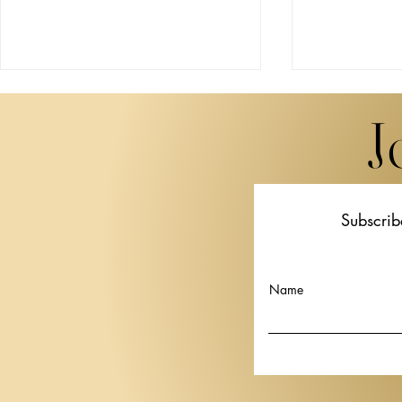
J
Subscrib
「近代美術のアイコン ギュス
国境を越え
ターヴ·ファイエ —— コレク
新たな平和
Name
ター、そして創造者」2026
ノーベル・
年 10 月 9 日よりフォンダシ
オン ルイ・ヴィトンにて開催