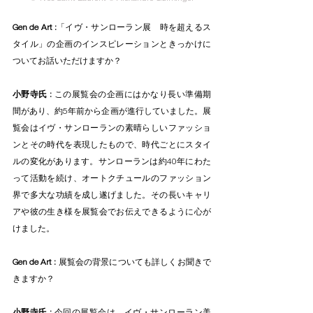
Gen de Art :
「イヴ・サンローラン展　時を超えるス
タイル」の企画のインスピレーションときっかけに
ついてお話いただけますか？
小野寺氏 : 
この展覧会の企画にはかなり長い準備期
間があり、約5年前から企画が進行していました。展
覧会はイヴ・サンローランの素晴らしいファッショ
ンとその時代を表現したもので、時代ごとにスタイ
ルの変化があります。サンローランは約40年にわた
って活動を続け、オートクチュールのファッション
界で多大な功績を成し遂げました。その長いキャリ
アや彼の生き様を展覧会でお伝えできるように心が
けました。
Gen de Art : 
展覧会の背景についても詳しくお聞きで
きますか？
小野寺氏 : 
今回の展覧会は、イヴ・サンローラン美