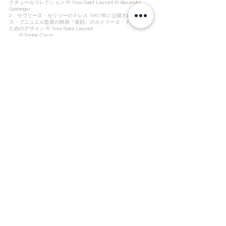
クチュールコレクション © Yves Saint Laurent © Alexandre 
Guirkinger
2　セヴリーヌ・セリジーのドレス 1967年に公開されたルイ
ス・ブニュエル監督の映画『昼顔』のカトリーヌ・ドヌーヴの
ためのデザイン © Yves Saint Laurent 
　　© Sophie Carre
3　ジャケット 1977年に行われたジジ・ジャンメールのショー
『ローラン・プティのショーに登場するジジ』のためのデザイ
ン © Yves Saint Laurent © Sophie Carre
4　ジャンプスーツ 1968年秋冬オートクチュールコレクショ
ン　© Yves Saint Laurent © Sophie Carre
5　ボーティング・アンサンブル　ファースト・ピーコート 
1962年春夏オートクチュールコレクション © Yves Saint 
Laurent © Alexandre Guirkinger
6　ファースト・サファリ・ジャケット 1968年春夏オートクチ
ュールコレクション © Yves Saint Laurent © Sophie Carre
7　アンサンブル 1989年春夏オートクチュールコレクション 
© Yves Saint Laurent © Alexandre Guirkinger
8　イヴニング・ガウン 1995年秋冬オートクチュールコレクシ
ョン © Yves Saint Laurent © Alexandre Guirkinger
9　女王のドレス（第1幕） 1978年に行われた演劇『双頭の
鷲』のジュヌヴィエーヴ・パージュのためのデザイン © Yves 
Saint Laurent © Sophie Carre