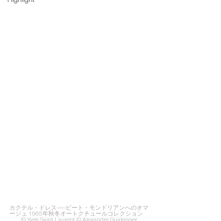
Highlight
カクテル・ドレス―ピート・モンドリアンへのオマ
ージュ 1965年秋冬オートクチュールコレクション　
© Yves Saint Laurent © Alexandre Guirkinger