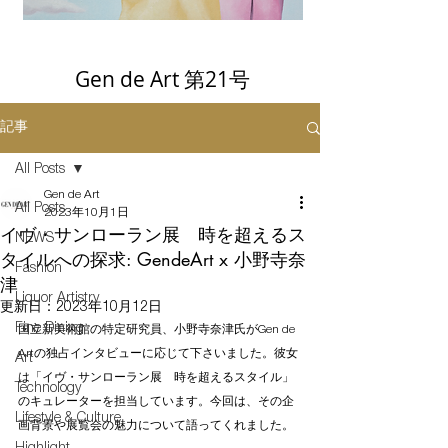
Gen de Art 第21号
記事
All Posts
Gen de Art
All Posts
2023年10月1日
イヴ・サンローラン展 時を超えるス
NEWS
タイルへの探求: GendeArt x 小野寺奈
Fashion
津
Liquor Artistry
更新日：
2023年10月12日
Fine Dining
国立新美術館の特定研究員、小野寺奈津氏がGen de 
Artの独占インタビューに応じて下さいました。彼女
Art
は「イヴ・サンローラン展　時を超えるスタイル」
Technology
のキュレーターを担当しています。今回は、その企
Lifestyle & Culture
画背景や展覧会の魅力について語ってくれました。