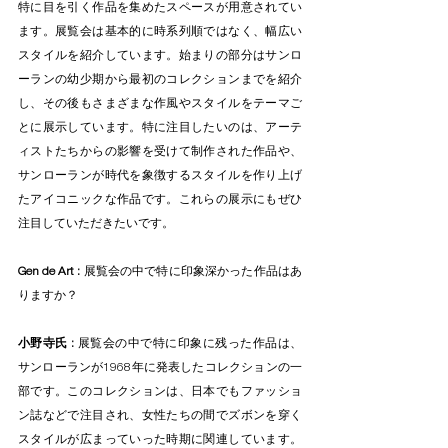
特に目を引く作品を集めたスペースが用意されてい
ます。展覧会は基本的に時系列順ではなく、幅広い
スタイルを紹介しています。始まりの部分はサンロ
ーランの幼少期から最初のコレクションまでを紹介
し、その後もさまざまな作風やスタイルをテーマご
とに展示しています。特に注目したいのは、アーテ
ィストたちからの影響を受けて制作された作品や、
サンローランが時代を象徴するスタイルを作り上げ
たアイコニックな作品です。これらの展示にもぜひ
注目していただきたいです。
Gen de Art : 
展覧会の中で特に印象深かった作品はあ
りますか？
小野寺氏 : 
展覧会の中で特に印象に残った作品は、
サンローランが1968年に発表したコレクションの一
部です。このコレクションは、日本でもファッショ
ン誌などで注目され、女性たちの間でズボンを穿く
スタイルが広まっていった時期に関連しています。