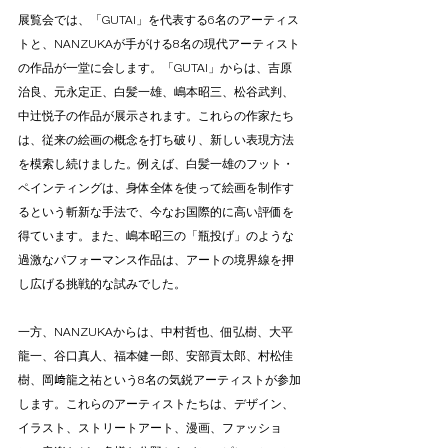
展覧会では、「GUTAI」を代表する6名のアーティス
トと、NANZUKAが手がける8名の現代アーティスト
の作品が一堂に会します。「GUTAI」からは、吉原
治良、元永定正、白髪一雄、嶋本昭三、松谷武判、
中辻悦子の作品が展示されます。これらの作家たち
は、従来の絵画の概念を打ち破り、新しい表現方法
を模索し続けました。例えば、白髪一雄のフット・
ペインティングは、身体全体を使って絵画を制作す
るという斬新な手法で、今なお国際的に高い評価を
得ています。また、嶋本昭三の「瓶投げ」のような
過激なパフォーマンス作品は、アートの境界線を押
し広げる挑戦的な試みでした。
一方、NANZUKAからは、中村哲也、佃弘樹、大平
龍一、谷口真人、福本健一郎、安部貢太郎、村松佳
樹、岡﨑龍之祐という8名の気鋭アーティストが参加
します。これらのアーティストたちは、デザイン、
イラスト、ストリートアート、漫画、ファッショ