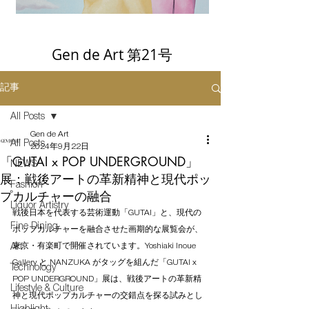
Gen de Art 第21号
記事
All Posts
Gen de Art
All Posts
2024年9月22日
「GUTAI x POP UNDERGROUND」
NEWS
展：戦後アートの革新精神と現代ポッ
Fashion
プカルチャーの融合
Liquor Artistry
戦後日本を代表する芸術運動「GUTAI」と、現代の
Fine Dining
ポップカルチャーを融合させた画期的な展覧会が、
東京・有楽町で開催されています。Yoshiaki Inoue 
Art
Gallery と NANZUKA がタッグを組んだ「GUTAI x 
Technology
POP UNDERGROUND」展は、戦後アートの革新精
Lifestyle & Culture
神と現代ポップカルチャーの交錯点を探る試みとし