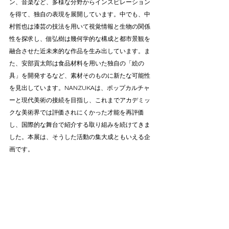
ン、音楽など、多様な分野からインスピレーション
を得て、独自の表現を展開しています。中でも、中
村哲也は漆芸の技法を用いて視覚情報と生物の関係
性を探求し、佃弘樹は幾何学的な構成と都市景観を
融合させた近未来的な作品を生み出しています。ま
た、安部貢太郎は食品材料を用いた独自の「絵の
具」を開発するなど、素材そのものに新たな可能性
を見出しています。NANZUKAは、ポップカルチャ
ーと現代美術の接続を目指し、これまでアカデミッ
クな美術界では評価されにくかった才能を再評価
し、国際的な舞台で紹介する取り組みを続けてきま
した。本展は、そうした活動の集大成ともいえる企
画です。