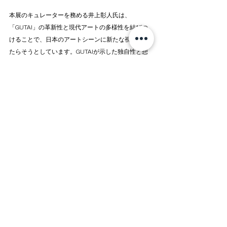
本展のキュレーターを務める井上彰人氏は、
「GUTAI」の革新性と現代アートの多様性を結びつ
けることで、日本のアートシーンに新たな視点をも
たらそうとしています。GUTAIが示した独自性と想
像力が、現代のアーティストたちにどのように受け
継がれ、発展しているのかを探ることが、本展の大
きなテーマとなっています。展覧会では、GUTAIの
作家たちによる歴史的な作品と、現代アーティスト
たちの最新作が共存することで、日本の現代アート
の系譜を辿ると同時に、その未来の可能性を示唆し
ています。観る者に、アートの持つ力と可能性につ
いて、新たな視点の提供が期待されます。
GUTAI x POP UNDERGROUND
会期：2024年9月18日（水）〜 10月5日（土）
会場：CADAN有楽町（東京都千代田区丸の内3-1-1 
国際ビル1階）
営業時間：火−金 11時−19時 / 土、日、祝 −17時 *月