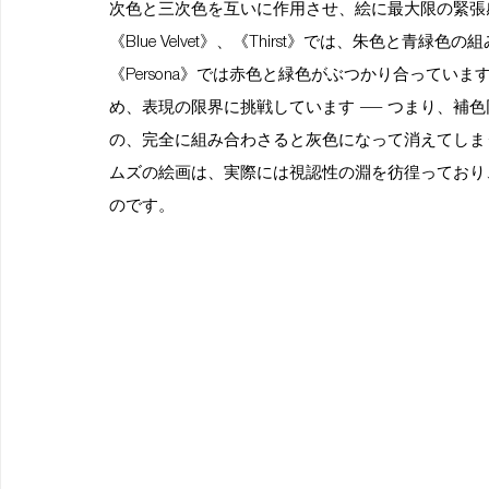
次色と三次色を互いに作用させ、絵に最大限の緊張感を与えてい
《Blue Velvet》、《Thirst》では、朱色と
《Persona》では赤色と緑色がぶつかり合って
め、表現の限界に挑戦しています ― つまり、補
の、完全に組み合わさると灰色になって消えてしま
ムズの絵画は、実際には視認性の淵を彷徨っており
のです。