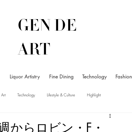
GEN DE
ART
Liquor Artistry
Fine Dining
Technology
Fashion
Art
Technology
Lifestyle & Culture
Highlight
週からロビン・F・