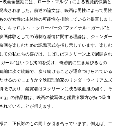
ャー映画全盛期には、ローラ・マルヴィによる視覚的快楽と
発表されました。前述の論文は、映画は男性によって男性
ものが女性の主体性の可能性を排除していると提言しまし
、キャロル・J・クローバーの “ファイナル・ガール”と
映画体験としての過剰な感情に関する理論は、ジェンダー
映画を楽しむための認識形式を指し示しています。楽しむ
しての私たちの喜びは、しばしばスクリーン上で展開され
・ガール”はいつも拷問を受け、奇跡的に生き延びるもの
続編に次ぐ続編で、戻り続けることが運命づけられている
だせるのでしょうか？映画理論家のリンダ・ウィリアムズ
特徴であり、鑑賞者はスクリーンに映る吸血鬼の如く、そ
ying」の作品群は、映画の被写体と鑑賞者双方が持つ吸血
されていることが伺えます。
様に、正反対のもの同士が引き合っています。例えば、二