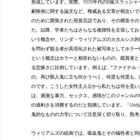
形成しています。実際、1970年代のB級スラッシ
劇映画に関する論文など、権威ある文章が相次いで
のために開発された視覚言語であり、その構造その
た。以降、学者たちはさらなる複雑性を主張しており
いう概念や、リンダ・ウィリアムズのカタルシス的
を問わず観る者が具現化された被写体としてホラー
という概念はホラーと相容れないものの、鑑賞者と
る悲惨さに比例しています。例えば、“ファイナル
の、再び殺人鬼に立ち向かうべく、何度も何度も、
のです。こうした女性主人公から私たちは何を見い
は、過激な暴力、セックス、感情がこのジャンルの
の過剰さを消費するのだと指摘しています。「Und
鬼的なものの力学について注意深く切り取り、熟考
ウィリアムズの絵画では、吸血鬼とその犠牲者と同