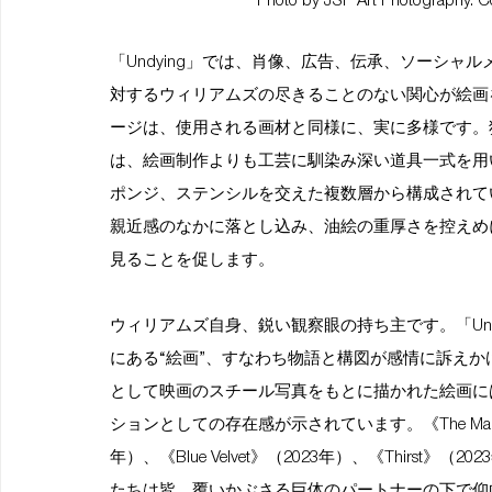
Photo by JSP Art Photography. Cour
「Undying」では、肖像、広告、伝承、ソーシ
対するウィリアムズの尽きることのない関心が絵画
ージは、使用される画材と同様に、実に多様です。
は、絵画制作よりも工芸に馴染み深い道具一式を用
ポンジ、ステンシルを交えた複数層から構成されて
親近感のなかに落とし込み、油絵の重厚さを控えめ
見ることを促します。
ウィリアムズ自身、鋭い観察眼の持ち主です。「Un
にある“絵画”、すなわち物語と構図が感情に訴え
として映画のスチール写真をもとに描かれた絵画に
ションとしての存在感が示されています。《The Man Who F
年）、《Blue Velvet》（2023年）、《Thir
たちは皆、覆いかぶさる巨体のパートナーの下で仰