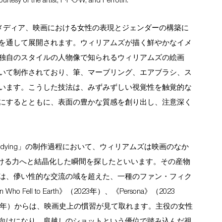
tesy of the artist, P·P·O·W, and Perrotin.
ャルメディア、映画における女性の表現とジェンダーの構築に
を通して展開されます。ウィリアムズが描く鮮やかなイメ
独自のスタイルの人物像で知られるウィリアムズの絵画
いて制作されており、筆、マーブリング、エアブラシ、ス
います。こうした技法は、みずみずしい視覚性を触覚的な
にするとともに、表面の豊かな質感を創り出し、注意深く
dying」の制作過程において、ウィリアムズは映画のなか
かける力へと結晶化した瞬間を探したといいます。その産物
は、儚い性的な交流の域を超えた、一種のファン・フィク
ell to Earth》（2023年）、《Persona》（2023
st》（2023年）からは、映画史上の慣習が見て取れます。主役の女性
向けになり、肩越しのショットという優位で踏み込んだ視