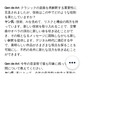
Gen de Art: 
クラシックの楽曲を再解釈する重要性に
言及されましたが、技術はこの中でどのような役割
を果たしていますか？
ヤン氏 : 
技術、AIを含めて、リスクと機会の両方を持
っています。新しい技術を取り入れることで、交響
曲やオペラの演出に新しい命を吹き込むことがで
き、その核となるメッセージに固執しながらも新し
い解釈を提供します。デジタル時代に適応する中
で、素晴らしい作品がさまざまな視点を探ることを
可能にし、不朽の名作に新たな活力を吹き込むこと
ができます。
Gen de Art: 
今年の音楽祭で最も印象に残っている瞬
間について教えてください。
ヤン氏 : 
私にとって、今年の音楽祭は包含と革新の
年でした。これまでに参加したことのないアーティ
ストを招待することで、より幅広い才能とこの文化
的な祝賀を共有することができました。バレエから
現代の作品まで、多様なジャンルを受け入れるこ
と、そして若い音楽家の才能を披露することはハイ
ライトでした。
Gen de Art: 
平昌大関嶺音楽祭に参加を志す若いアー
ティストに伝えたいメッセージは何ですか？