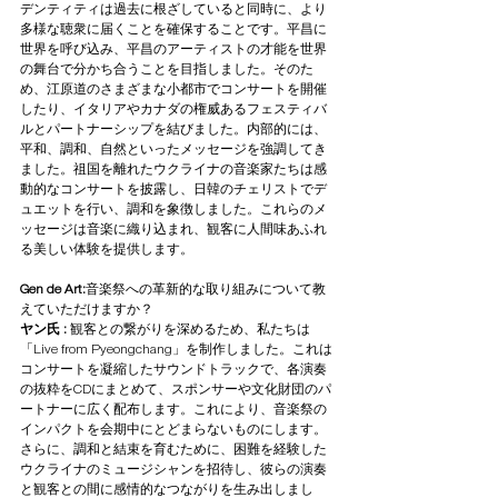
デンティティは過去に根ざしていると同時に、より
多様な聴衆に届くことを確保することです。平昌に
世界を呼び込み、平昌のアーティストの才能を世界
の舞台で分かち合うことを目指しました。そのた
め、江原道のさまざまな小都市でコンサートを開催
したり、イタリアやカナダの権威あるフェスティバ
ルとパートナーシップを結びました。内部的には、
平和、調和、自然といったメッセージを強調してき
ました。祖国を離れたウクライナの音楽家たちは感
動的なコンサートを披露し、日韓のチェリストでデ
ュエットを行い、調和を象徴しました。これらのメ
ッセージは音楽に織り込まれ、観客に人間味あふれ
る美しい体験を提供します。
Gen de Art:
音楽祭への革新的な取り組みについて教
えていただけますか？
ヤン氏 :
 観客との繋がりを深めるため、私たちは
「Live from Pyeongchang」を制作しました。これは
コンサートを凝縮したサウンドトラックで、各演奏
の抜粋をCDにまとめて、スポンサーや文化財団のパ
ートナーに広く配布します。これにより、音楽祭の
インパクトを会期中にとどまらないものにします。
さらに、調和と結束を育むために、困難を経験した
ウクライナのミュージシャンを招待し、彼らの演奏
と観客との間に感情的なつながりを生み出しまし