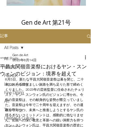
Gen de Art 第21号
記事
All Posts
Gen de Art
All Posts
2023年8月14日
平昌大関嶺音楽祭におけるヤン・スン
NEWS
ウォンのビジョン：境界を超えて
Fashion
8月5日、新たな平昌大関嶺音楽祭は幕を閉じ、二十
Liquor Artistry
年にわたる目覚ましい旅路を満ち足りた形で締めく
くりました。2023年の芸術監督に任命されたチェリ
Fine Dining
スト、ヤン・スンウォン氏のビジョンに導かれ、今
年の音楽祭は、その献身的な姿勢が際立っていまし
Art
た。音楽祭は今年で二十周年を迎えますが、その遺
Technology
産を守りつつ、未来へと推進しようとするヤン氏の
揺るぎないコミットメントは、感動的に他なりませ
Lifestyle & Culture
ん。伝統への深い敬意と革新への鋭い洞察力を持つ
ヤン・スンウォン氏は、平昌大関嶺音楽祭の歴史に