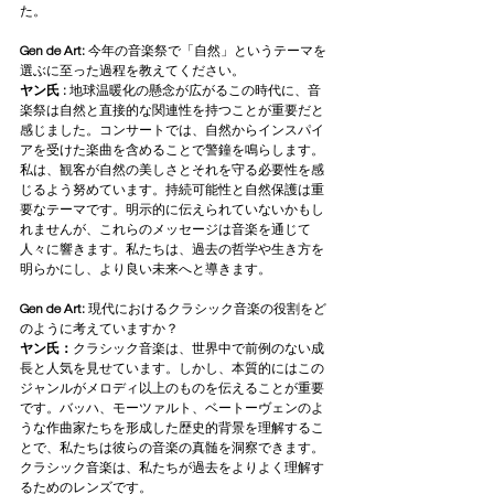
た。
Gen de Art: 
今年の音楽祭で「自然」というテーマを
選ぶに至った過程を教えてください。
ヤン氏 : 
地球温暖化の懸念が広がるこの時代に、音
楽祭は自然と直接的な関連性を持つことが重要だと
感じました。コンサートでは、自然からインスパイ
アを受けた楽曲を含めることで警鐘を鳴らします。
私は、観客が自然の美しさとそれを守る必要性を感
じるよう努めています。持続可能性と自然保護は重
要なテーマです。明示的に伝えられていないかもし
れませんが、これらのメッセージは音楽を通じて
人々に響きます。私たちは、過去の哲学や生き方を
明らかにし、より良い未来へと導きます。
Gen de Art: 
現代におけるクラシック音楽の役割をど
のように考えていますか？
ヤン氏：
クラシック音楽は、世界中で前例のない成
長と人気を見せています。しかし、本質的にはこの
ジャンルがメロディ以上のものを伝えることが重要
です。バッハ、モーツァルト、ベートーヴェンのよ
うな作曲家たちを形成した歴史的背景を理解するこ
とで、私たちは彼らの音楽の真髄を洞察できます。
クラシック音楽は、私たちが過去をよりよく理解す
るためのレンズです。