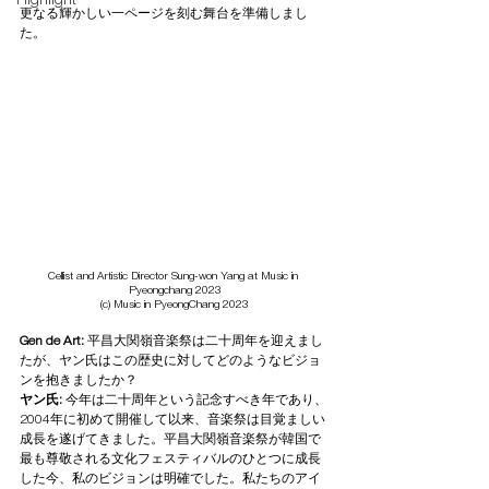
Highlight
更なる輝かしい一ページを刻む舞台を準備しまし
た。
Cellist and Artistic Director Sung-won Yang at Music in 
Pyeongchang 2023
(c) Music in PyeongChang 2023
Gen de Art: 
平昌大関嶺音楽祭は二十周年を迎えまし
たが、ヤン氏はこの歴史に対してどのようなビジョ
ンを抱きましたか？
ヤン氏: 
今年は二十周年という記念すべき年であり、
2004年に初めて開催して以来、音楽祭は目覚ましい
成長を遂げてきました。平昌大関嶺音楽祭が韓国で
最も尊敬される文化フェスティバルのひとつに成長
した今、私のビジョンは明確でした。私たちのアイ