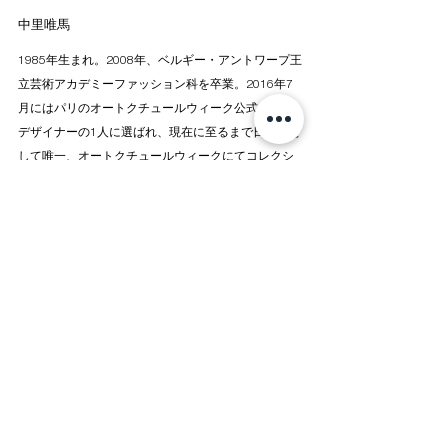
中里唯馬 
1985年生まれ。2008年、ベルギー・アントワープ王
立芸術アカデミーファッション科を卒業。2016年7
月にはパリのオートクチュールウィーク公式ゲスト
デザイナーの1人に選ばれ、現在に至るまで日本人と
して唯一、オートクチュールウィークにてコレクシ
ョンを発表し続けている。近年では、単独回顧展
「BEYOND COUTURE」がフランスの公立美術館で
あるカレー・レース・ファッション美術館にて開
催。アメリカのボストン・バレエ団やスイスのジュ
ネーブ国立劇場等で行われるオペラやバレエ等、舞
台芸術の衣装デザインを手掛ける。また、自らが発
起人となり、未来を担う次世代のクリエイターのた
めのファッション・アワード「FASHION FRONTIER 
PROGRAM」を創設。
 「天空を纏う TOKYO CITY VIEW × YUIMA 
NAKAZATO」 