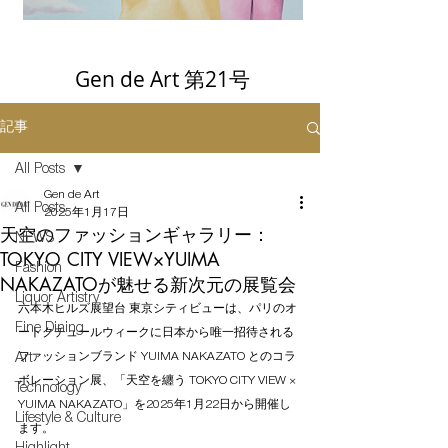
Gen de Art 第21号
記事
All Posts
Gen de Art
All Posts
2025年1月17日
天空のファッションギャラリー：
NEWS
TOKYO CITY VIEW×YUIMA
Fashion
NAKAZATOが魅せる新次元の展覧会
Liquor Artistry
六本木ヒルズ展望台 東京シティビューは、パリのオ
Fine Dining
ートクチュールウィークに日本から唯一招待される
ファッションブランド YUIMA NAKAZATO とのコラ
Art
ボレーション展、「天空を纏う TOKYO CITY VIEW × 
Technology
YUIMA NAKAZATO」を2025年1月22日から開催し
Lifestyle & Culture
ます。