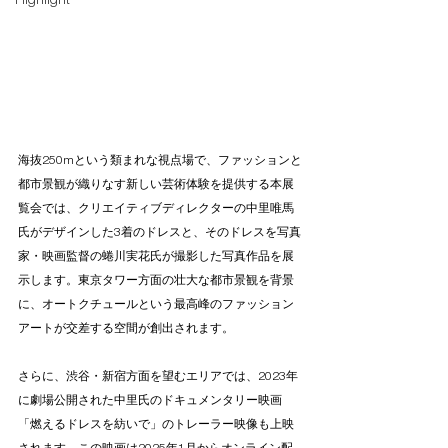
Highlight
海抜250mという類まれな視点場で、ファッションと
都市景観が織りなす新しい芸術体験を提供する本展
覧会では、クリエイティブディレクターの中里唯馬
氏がデザインした3着のドレスと、そのドレスを写真
家・映画監督の蜷川実花氏が撮影した写真作品を展
示します。東京タワー方面の壮大な都市景観を背景
に、オートクチュールという最高峰のファッション
アートが交差する空間が創出されます。
さらに、渋谷・新宿方面を望むエリアでは、2023年
に劇場公開された中里氏のドキュメンタリー映画
「燃えるドレスを紡いで」のトレーラー映像も上映